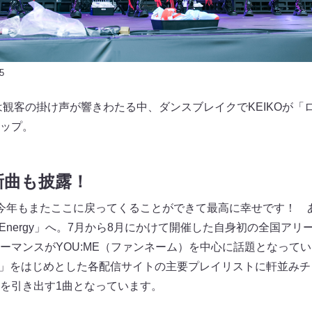
5
では観客の掛け声が響きわたる中、ダンスブレイクでKEIKOが
ップ。
新曲も披露！
「今年もまたここに戻ってくることができて最高に幸せです！ 
l Energy」へ。7月から8月にかけて開催した自身初の全国ア
ーマンスがYOU:ME（ファンネーム）を中心に話題となって
uper Hits!」をはじめとした各配信サイトの主要プレイリストに軒
力を引き出す1曲となっています。