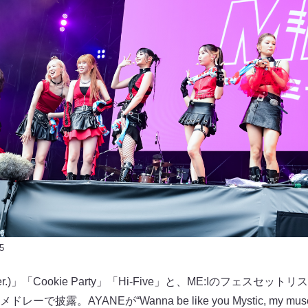
5
Ver.)」「Cookie Party」「Hi-Five」と、ME:Iのフェス
で披露。AYANEが“Wanna be like you Mystic, my