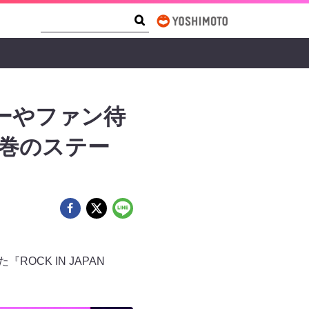
Search Form
Search
ーやファン待
圧巻のステー
OCK IN JAPAN