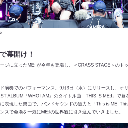
5
:I」で幕開け！
ジに立ったME:Iが今年も登場し、＜GRASS STAGE＞の
バンド演奏でのパフォーマンス。9月3日（水）にリリースし、オ
 ALBUM『WHO I AM』のタイトル曲「THIS IS ME:I」で
現した楽曲で、バンドサウンドの迫力と「This is ME, This
ンスで会場を一気にME:Iの世界観に引き込んでいきました。