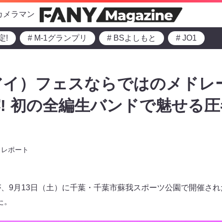
カメラマン
定!
# M-1グランプリ
# BSよしもと
# JO1
ーアイ）フェスならではのメドレ
! 初の全編生バンドで魅せる
レポート
” が、9月13日（土）に千葉・千葉市蘇我スポーツ公園で開催された『R
た。