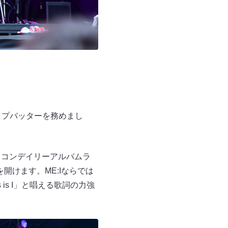
トップバッターを務めまし
リコンデイリーアルバムラ
幕を開けます。ME:Iならでは
 is I」と唱える歌詞の力強