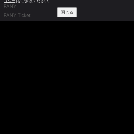
リシー]
をご参照ください。
FANY
閉じる
FANY Ticket
FANY Online Ticket
FANY Channel
FANY Crowdfunding
FANY Mall
FANY Commu
法務・規約
プライバシーポリシー
反社会的勢力排除宣言
会社情報
吉本興業株式会社
お問い合わせ