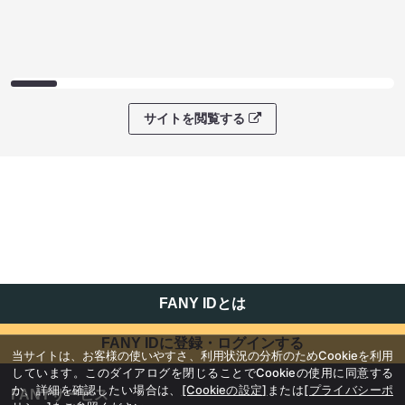
サイトを閲覧する
FANY IDとは
FANY IDに登録・ログインする
当サイトは、お客様の使いやすさ、利用状況の分析のためCookieを利用
しています。このダイアログを閉じることでCookieの使用に同意する
か、詳細を確認したい場合は、
[Cookieの設定]
または
[プライバシーポ
FANYサービス