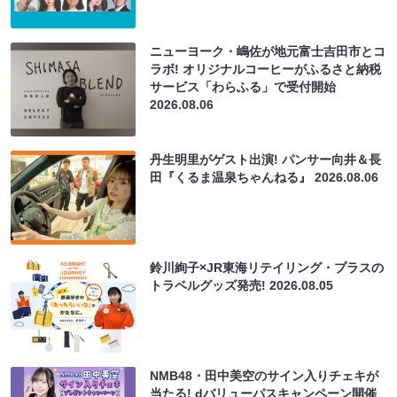
ニューヨーク・嶋佐が地元富士吉田市とコ
ラボ! オリジナルコーヒーがふるさと納税
サービス「わらふる」で受付開始
2026.08.06
丹生明里がゲスト出演! パンサー向井＆長
田『くるま温泉ちゃんねる』
2026.08.06
鈴川絢子×JR東海リテイリング・プラスの
トラベルグッズ発売!
2026.08.05
NMB48・田中美空のサイン入りチェキが
当たる! dバリューパスキャンペーン開催