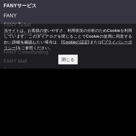
FANYサービス
FANY
FANY Ticket
当サイトは、お客様の使いやすさ、利用状況の分析のためCookieを利用
FANY Online Ticket
しています。このダイアログを閉じることでCookieの使用に同意する
か、詳細を確認したい場合は、
[Cookieの設定]
または
[プライバシーポ
FANY Channel
リシー]
をご参照ください。
FANY Crowdfunding
閉じる
FANY Mall
FANY Commu
法務・規約
プライバシーポリシー
反社会的勢力排除宣言
会社情報
吉本興業株式会社