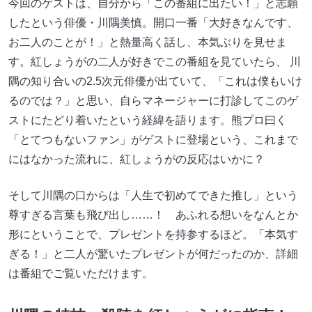
今回のゲストは、自分から「この番組に出たい！」と志願
したという俳優・川隅美慎。開口一番「大好きなんです、
お二人のことが！」と熱量高く話し、本気ぶりを見せま
す。紅しょうがの二人が好きでこの番組を見ていたら、 川
隅の知り合いの2.5次元俳優が出ていて、「これは僕もいけ
るのでは？」と思い、自らマネージャーに打診してこのゲ
ストにたどり着いたという経緯を語ります。熊プロ曰く
「とてつもないファン」がゲストに登場という、これまで
にはなかった流れに、紅しょうがの反応はいかに？
そして川隅の口からは「人生で初めてできた推し」という
尊すぎる言葉も飛び出し……！ あふれる想いをなんとか
形にということで、プレゼントを持参するほど。「本気す
ぎる！」と二人が驚いたプレゼントが何だったのか、詳細
は番組でご覧いただけます。