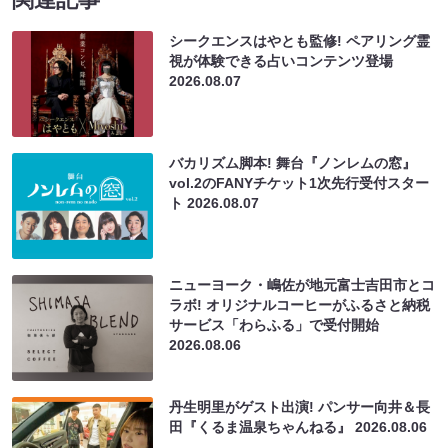
シークエンスはやとも監修! ペアリング霊
視が体験できる占いコンテンツ登場
2026.08.07
バカリズム脚本! 舞台『ノンレムの窓』
vol.2のFANYチケット1次先行受付スター
ト
2026.08.07
ニューヨーク・嶋佐が地元富士吉田市とコ
ラボ! オリジナルコーヒーがふるさと納税
サービス「わらふる」で受付開始
2026.08.06
丹生明里がゲスト出演! パンサー向井＆長
田『くるま温泉ちゃんねる』
2026.08.06