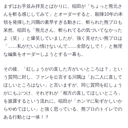
まずはお手並み拝見とばかりに、稲田が「ちょっと熊元さ
んを斬る感じしてみて」とオーダーすると、殺陣10年の本
領を発揮した川隅の素早すぎる動きに、斬られた熊プロも
呆然。稲田も「熊元さん、斬られてるの気づいてなかった
よ（笑）」と爆笑していましたが、強く見せたい熊プロは
「……私がだいぶ情けないんで……全部なしで！」と無理
な編集をオーダーしようとする一幕も。
その後、「紅しょうがの直した方がいいところは？」とい
う質問に対し、ファンを公言する川隅は「お二人に直して
ほしいところはない」と言いますが、同じ質問を紅しょう
がにもぶつけ、それぞれが「相方の直してほしいところ」
を披露するという流れに。稲田が「ホンマに恥ずかしいか
らやめてほしい」と強く思っている、熊プロのトイレでの
ある行動とは一体！？