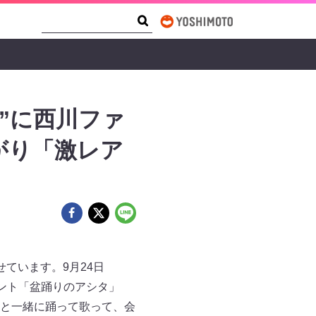
Search Form
Search
”に西川ファ
がり「激レア
ています。9月24日
イベント「盆踊りのアシタ」
と一緒に踊って歌って、会