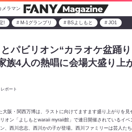
カメラマン
定!
# M-1グランプリ
# BSよしもと
# JO1
とパビリオン“カラオケ盆踊り
 家族4人の熱唱に会場大盛り上
レポート
た大阪・関西万博は、ラストに向けてますます盛り上がりを見せ
オン「よしもとwaraii myraii館」で連日開催されている
ン、西川忠志、西川かの子が登場。西川ファミリーは芸人たち