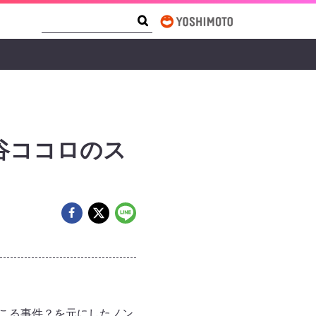
Search Form
Search
谷ココロのス
起こる事件？を元にしたノン