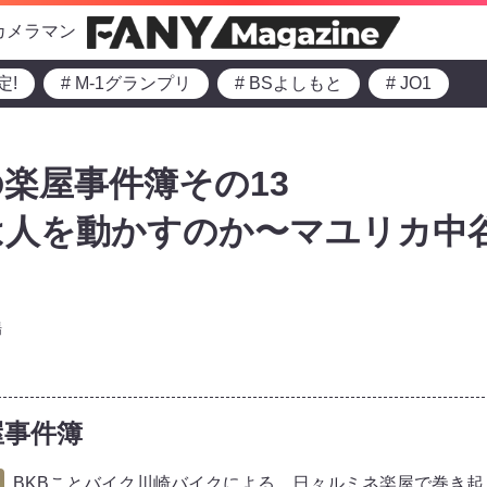
カメラマン
定!
# M-1グランプリ
# BSよしもと
# JO1
楽屋事件簿その13
は人を動かすのか〜マユリカ中
】
場
屋事件簿
BKBことバイク川崎バイクによる、日々ルミネ楽屋で巻き