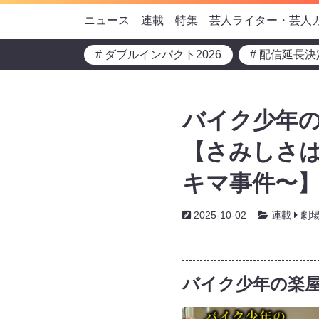
ニュース
連載
特集
芸人ライター・芸人
# ダブルインパクト2026
# 配信延長決
バイク少年の
【さみしさ
キマ事件〜
2025-10-02
連載
劇
バイク少年の楽