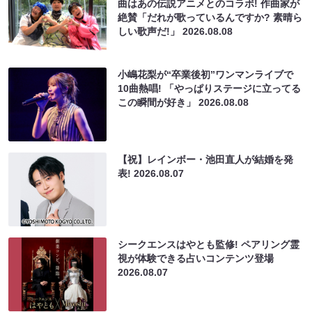
曲はあの伝説アニメとのコラボ! 作曲家が
絶賛「だれが歌っているんですか? 素晴ら
しい歌声だ!」
2026.08.08
小嶋花梨が“卒業後初”ワンマンライブで
10曲熱唱! 「やっぱりステージに立ってる
この瞬間が好き」
2026.08.08
【祝】レインボー・池田直人が結婚を発
表!
2026.08.07
シークエンスはやとも監修! ペアリング霊
視が体験できる占いコンテンツ登場
2026.08.07