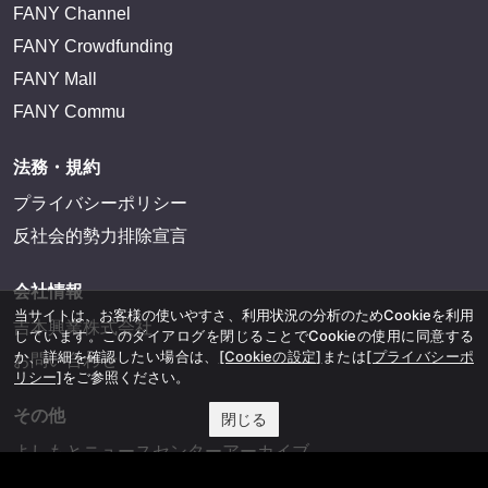
FANY Channel
FANY Crowdfunding
FANY Mall
FANY Commu
法務・規約
プライバシーポリシー
反社会的勢力排除宣言
会社情報
当サイトは、お客様の使いやすさ、利用状況の分析のためCookieを利用
吉本興業株式会社
しています。このダイアログを閉じることでCookieの使用に同意する
か、詳細を確認したい場合は、
[Cookieの設定]
または
[プライバシーポ
お問い合わせ
リシー]
をご参照ください。
その他
閉じる
よしもとニュースセンターアーカイブ