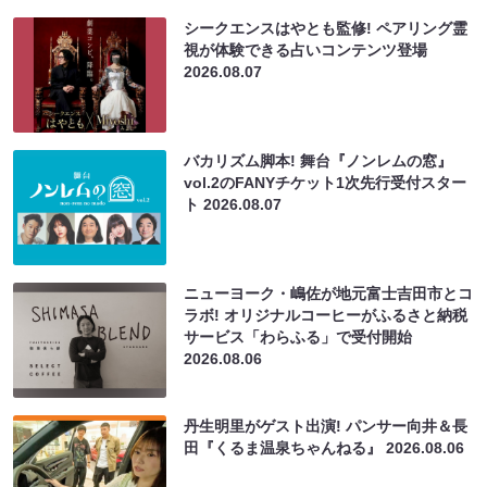
シークエンスはやとも監修! ペアリング霊
視が体験できる占いコンテンツ登場
2026.08.07
バカリズム脚本! 舞台『ノンレムの窓』
vol.2のFANYチケット1次先行受付スター
ト
2026.08.07
ニューヨーク・嶋佐が地元富士吉田市とコ
ラボ! オリジナルコーヒーがふるさと納税
サービス「わらふる」で受付開始
2026.08.06
丹生明里がゲスト出演! パンサー向井＆長
田『くるま温泉ちゃんねる』
2026.08.06