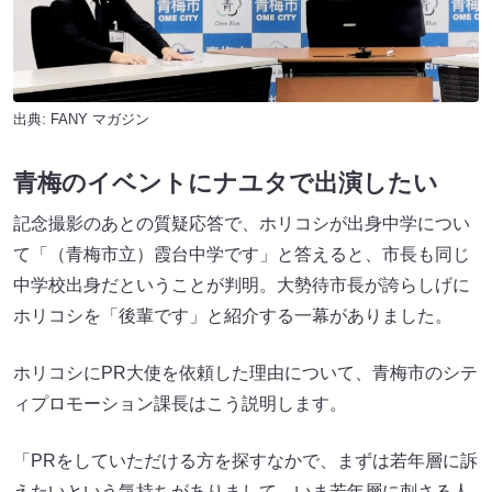
出典:
FANY マガジン
青梅のイベントにナユタで出演したい
記念撮影のあとの質疑応答で、ホリコシが出身中学につい
て「（青梅市立）霞台中学です」と答えると、市長も同じ
中学校出身だということが判明。大勢待市長が誇らしげに
ホリコシを「後輩です」と紹介する一幕がありました。
ホリコシにPR大使を依頼した理由について、青梅市のシテ
ィプロモーション課長はこう説明します。
「PRをしていただける方を探すなかで、まずは若年層に訴
えたいという気持ちがありまして、いま若年層に刺さる人