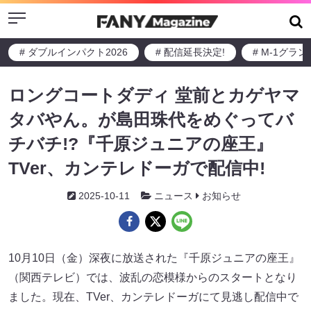
Menu
# ダブルインパクト2026
# 配信延長決定!
# M-1グラ
ロングコートダディ 堂前とカゲヤマ
タバやん。が島田珠代をめぐってバ
チバチ!?『千原ジュニアの座王』
TVer、カンテレドーガで配信中!
2025-10-11
ニュース
お知らせ
10月10日（金）深夜に放送された『千原ジュニアの座王』
（関西テレビ）では、波乱の恋模様からのスタートとなり
ました。現在、TVer、カンテレドーガにて見逃し配信中で