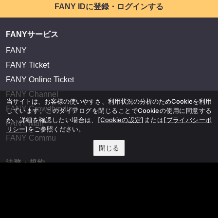
FANY IDに登録・ログインする
FANYサービス
FANY
FANY Ticket
FANY Online Ticket
FANY Channel
当サイトは、お客様の使いやすさ、利用状況の分析のためCookieを利用
FANY Crowdfunding
しています。このダイアログを閉じることでCookieの使用に同意する
か、詳細を確認したい場合は、
[Cookieの設定]
または
[プライバシーポ
FANY Mall
リシー]
をご参照ください。
FANY Commu
閉じる
法務・規約
プライバシーポリシー
反社会的勢力排除宣言