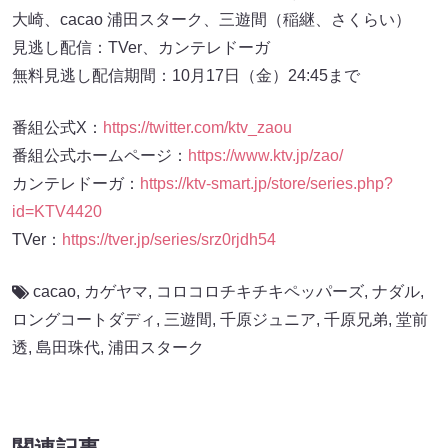
大崎、cacao 浦田スターク、三遊間（稲継、さくらい）
見逃し配信：TVer、カンテレドーガ
無料見逃し配信期間：10月17日（金）24:45まで
番組公式X：
https://twitter.com/ktv_zaou
番組公式ホームページ：
https://www.ktv.jp/zao/
カンテレドーガ：
https://ktv-smart.jp/store/series.php?
id=KTV4420
TVer：
https://tver.jp/series/srz0rjdh54
cacao
,
カゲヤマ
,
コロコロチキチキペッパーズ
,
ナダル
,
ロングコートダディ
,
三遊間
,
千原ジュニア
,
千原兄弟
,
堂前
透
,
島田珠代
,
浦田スターク