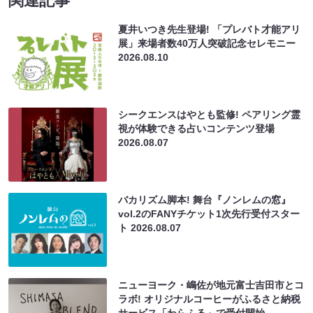
関連記事
夏井いつき先生登場! 「プレバト才能アリ
展」来場者数40万人突破記念セレモニー
2026.08.10
シークエンスはやとも監修! ペアリング霊
視が体験できる占いコンテンツ登場
2026.08.07
バカリズム脚本! 舞台『ノンレムの窓』
vol.2のFANYチケット1次先行受付スター
ト
2026.08.07
ニューヨーク・嶋佐が地元富士吉田市とコ
ラボ! オリジナルコーヒーがふるさと納税