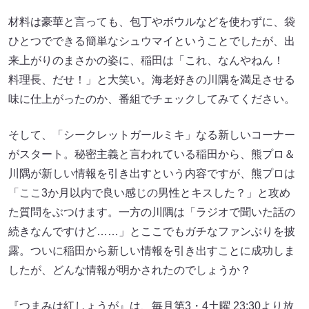
材料は豪華と言っても、包丁やボウルなどを使わずに、袋
ひとつでできる簡単なシュウマイということでしたが、出
来上がりのまさかの姿に、稲田は「これ、なんやねん！
料理長、だせ！」と大笑い。海老好きの川隅を満足させる
味に仕上がったのか、番組でチェックしてみてください。
そして、「シークレットガールミキ」なる新しいコーナー
がスタート。秘密主義と言われている稲田から、熊プロ＆
川隅が新しい情報を引き出すという内容ですが、熊プロは
「ここ3か月以内で良い感じの男性とキスした？」と攻め
た質問をぶつけます。一方の川隅は「ラジオで聞いた話の
続きなんですけど……」とここでもガチなファンぶりを披
露。ついに稲田から新しい情報を引き出すことに成功しま
したが、どんな情報が明かされたのでしょうか？
『つまみは紅しょうが』は、毎月第3・4土曜 23:30より放