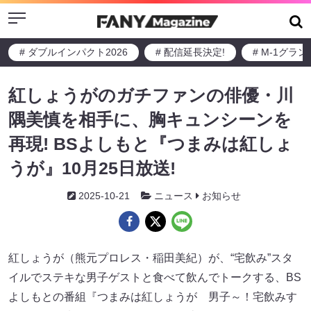
Menu
# ダブルインパクト2026
# 配信延長決定!
# M-1グラ
紅しょうがのガチファンの俳優・川
隅美慎を相手に、胸キュンシーンを
再現! BSよしもと『つまみは紅しょ
うが』10月25日放送!
2025-10-21
ニュース
お知らせ
紅しょうが（熊元プロレス・稲田美紀）が、“宅飲み”スタ
イルでステキな男子ゲストと食べて飲んでトークする、BS
よしもとの番組『つまみは紅しょうが 男子～！宅飲みす