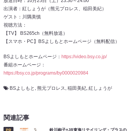
放送日時：10月25日（土）23:30～24:00
出演者：紅しょうが（熊元プロレス、稲田美紀）
ゲスト：川隅美慎
視聴方法：
【TV】 BS265ch（無料放送）
【スマホ・PC】BSよしもとホームページ（無料配信）
BSよしもとホームページ：
https://video.bsy.co.jp/
番組ホームページ：
https://bsy.co.jp/programs/by0000020984
BSよしもと
,
熊元プロレス
,
稲田美紀
,
紅しょうが
関連記事
鈴川絢子×JR東海リテイリング・プラスの
PR