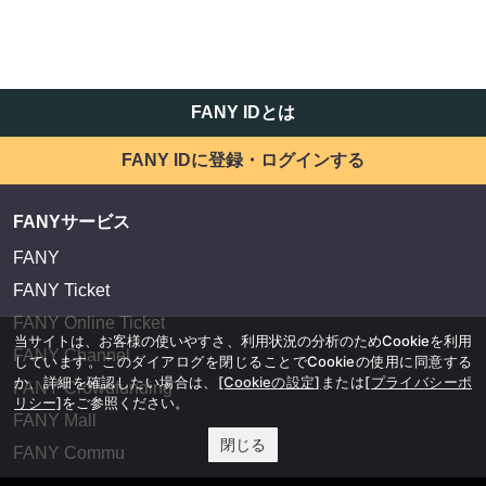
FANY IDとは
FANY IDに登録・ログインする
FANYサービス
FANY
FANY Ticket
FANY Online Ticket
当サイトは、お客様の使いやすさ、利用状況の分析のためCookieを利用
FANY Channel
しています。このダイアログを閉じることでCookieの使用に同意する
か、詳細を確認したい場合は、
[Cookieの設定]
または
[プライバシーポ
FANY Crowdfunding
リシー]
をご参照ください。
FANY Mall
閉じる
FANY Commu