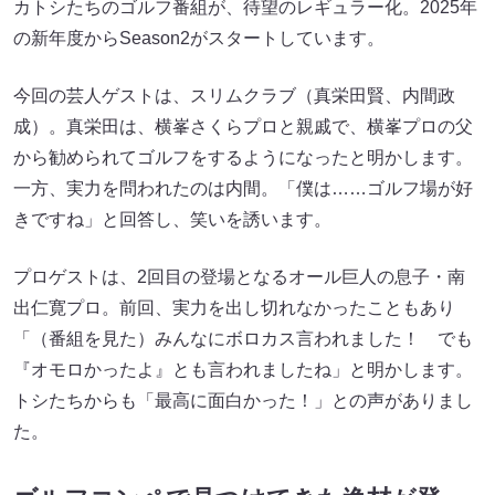
カトシたちのゴルフ番組が、待望のレギュラー化。2025年
の新年度からSeason2がスタートしています。
今回の芸人ゲストは、スリムクラブ（真栄田賢、内間政
成）。真栄田は、横峯さくらプロと親戚で、横峯プロの父
から勧められてゴルフをするようになったと明かします。
一方、実力を問われたのは内間。「僕は……ゴルフ場が好
きですね」と回答し、笑いを誘います。
プロゲストは、2回目の登場となるオール巨人の息子・南
出仁寛プロ。前回、実力を出し切れなかったこともあり
「（番組を見た）みんなにボロカス言われました！ でも
『オモロかったよ』とも言われましたね」と明かします。
トシたちからも「最高に面白かった！」との声がありまし
た。