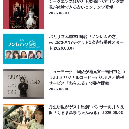
シークエンスはやとも監修! ペアリング霊
視が体験できる占いコンテンツ登場
2026.08.07
バカリズム脚本! 舞台『ノンレムの窓』
vol.2のFANYチケット1次先行受付スター
ト
2026.08.07
ニューヨーク・嶋佐が地元富士吉田市とコ
ラボ! オリジナルコーヒーがふるさと納税
サービス「わらふる」で受付開始
2026.08.06
丹生明里がゲスト出演! パンサー向井＆長
田『くるま温泉ちゃんねる』
2026.08.06