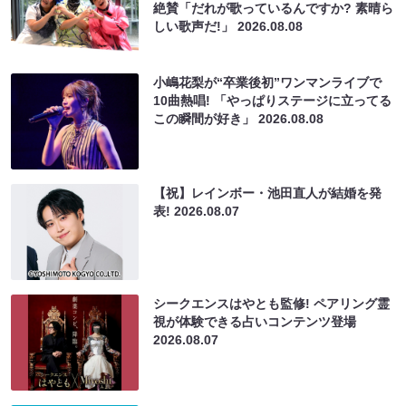
絶賛「だれが歌っているんですか? 素晴ら
しい歌声だ!」
2026.08.08
小嶋花梨が“卒業後初”ワンマンライブで
10曲熱唱! 「やっぱりステージに立ってる
この瞬間が好き」
2026.08.08
【祝】レインボー・池田直人が結婚を発
表!
2026.08.07
シークエンスはやとも監修! ペアリング霊
視が体験できる占いコンテンツ登場
2026.08.07