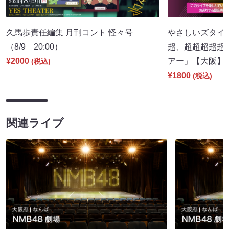
久馬歩責任編集 月刊コント 怪々号
やさしいズタイpr
（8/9 20:00）
超、超超超超超
¥2000
アー」【大阪】（8
(税込)
¥1800
(税込)
関連ライブ