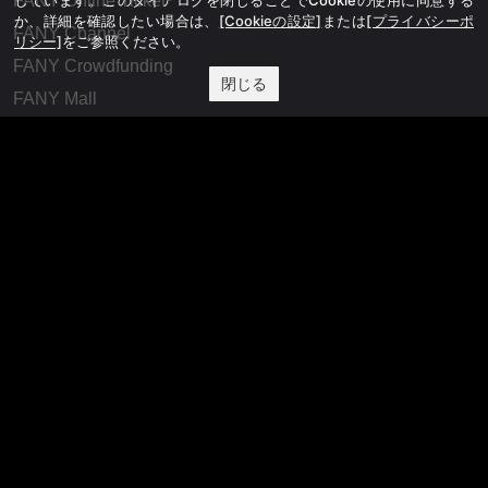
FANY Online Ticket
か、詳細を確認したい場合は、
[Cookieの設定]
または
[プライバシーポ
FANY Channel
リシー]
をご参照ください。
FANY Crowdfunding
閉じる
FANY Mall
FANY Commu
法務・規約
プライバシーポリシー
反社会的勢力排除宣言
会社情報
吉本興業株式会社
お問い合わせ
その他
よしもとニュースセンターアーカイブ