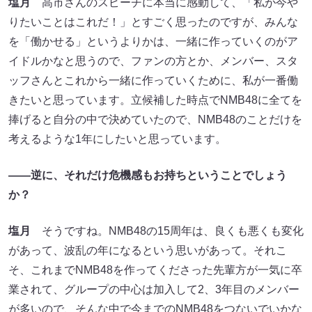
塩月
高市さんのスピーチに本当に感動して、「私が今や
りたいことはこれだ！」とすごく思ったのですが、みんな
を「働かせる」というよりかは、一緒に作っていくのがア
イドルかなと思うので、ファンの方とか、メンバー、スタ
ッフさんとこれから一緒に作っていくために、私が一番働
きたいと思っています。立候補した時点でNMB48に全てを
捧げると自分の中で決めていたので、NMB48のことだけを
考えるような1年にしたいと思っています。
――逆に、それだけ危機感もお持ちということでしょう
か？
塩月
そうですね。NMB48の15周年は、良くも悪くも変化
があって、波乱の年になるという思いがあって。それこ
そ、これまでNMB48を作ってくださった先輩方が一気に卒
業されて、グループの中心は加入して2、3年目のメンバー
が多いので、そんな中で今までのNMB48をつないでいかな