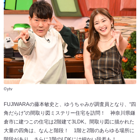
©ytv
FUJIWARAの藤本敏史と、ゆうちゃみが調査員となり、“四
角だらけ”の間取り図ミステリー住宅を訪問！ 神奈川県鎌
倉市に建つこの住宅は2階建て3LDK。間取り図に描かれた
大量の四角は、なんと階段！ 1階と2階のあらゆる場所に
階段があり、さらに1階のLDKには細かい段差も！