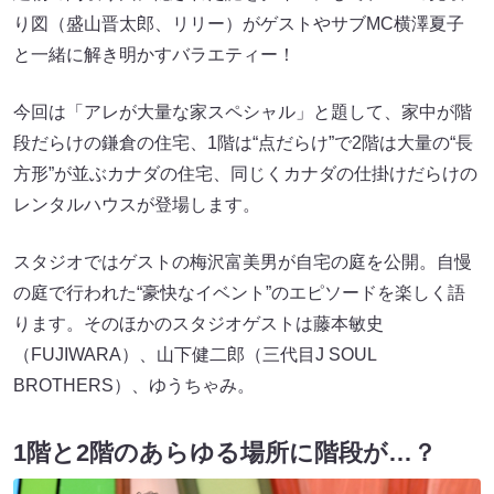
り図（盛山晋太郎、リリー）がゲストやサブMC横澤夏子
と一緒に解き明かすバラエティー！
今回は「アレが大量な家スペシャル」と題して、家中が階
段だらけの鎌倉の住宅、1階は“点だらけ”で2階は大量の“長
方形”が並ぶカナダの住宅、同じくカナダの仕掛けだらけの
レンタルハウスが登場します。
スタジオではゲストの梅沢富美男が自宅の庭を公開。自慢
の庭で行われた“豪快なイベント”のエピソードを楽しく語
ります。そのほかのスタジオゲストは藤本敏史
（FUJIWARA）、山下健二郎（三代目J SOUL
BROTHERS）、ゆうちゃみ。
1階と2階のあらゆる場所に階段が…？