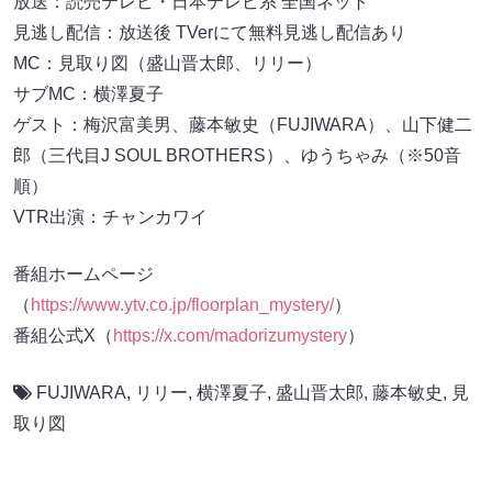
放送：読売テレビ・日本テレビ系 全国ネット
見逃し配信：放送後 TVerにて無料見逃し配信あり
MC：見取り図（盛山晋太郎、リリー）
サブMC：横澤夏子
ゲスト：梅沢富美男、藤本敏史（FUJIWARA）、山下健二
郎（三代目J SOUL BROTHERS）、ゆうちゃみ（※50音
順）
VTR出演：チャンカワイ
番組ホームページ
（
https://www.ytv.co.jp/floorplan_mystery/
）
番組公式X（
https://x.com/madorizumystery
）
FUJIWARA
,
リリー
,
横澤夏子
,
盛山晋太郎
,
藤本敏史
,
見
取り図