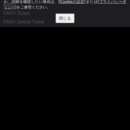
か、詳細を確認したい場合は、
[Cookieの設定]
または
[プライバシーポ
FANY
リシー]
をご参照ください。
FANY Ticket
閉じる
FANY Online Ticket
FANY Channel
FANY Crowdfunding
FANY Mall
FANY Commu
法務・規約
プライバシーポリシー
反社会的勢力排除宣言
会社情報
吉本興業株式会社
お問い合わせ