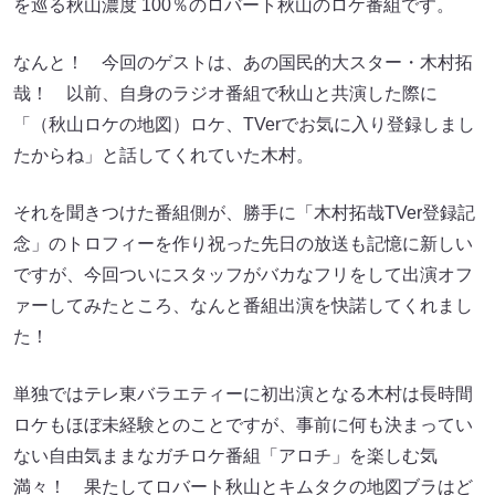
を巡る秋山濃度 100％のロバート秋山のロケ番組です。
なんと！ 今回のゲストは、あの国民的大スター・木村拓
哉！ 以前、自身のラジオ番組で秋山と共演した際に
「（秋山ロケの地図）ロケ、TVerでお気に入り登録しまし
たからね」と話してくれていた木村。
それを聞きつけた番組側が、勝手に「木村拓哉TVer登録記
念」のトロフィーを作り祝った先日の放送も記憶に新しい
ですが、今回ついにスタッフがバカなフリをして出演オフ
ァーしてみたところ、なんと番組出演を快諾してくれまし
た！
単独ではテレ東バラエティーに初出演となる木村は長時間
ロケもほぼ未経験とのことですが、事前に何も決まってい
ない自由気ままなガチロケ番組「アロチ」を楽しむ気
満々！ 果たしてロバート秋山とキムタクの地図ブラはど