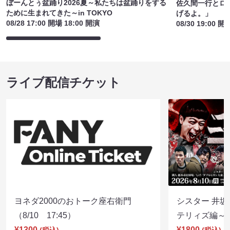
ぼーんとぅ盆踊り2026夏～私たちは盆踊りをする
佐久間一行とロ
ために生まれてきた～in TOKYO
げるよ。」
08/28 17:00 開場 18:00 開演
08/30 19:00 開
ライブ配信チケット
ヨネダ2000のおトーク座右衛門
シスター 井坂
（8/10 17:45）
テリィズ編～（8
¥1300
¥1800
(税込)
(税込)