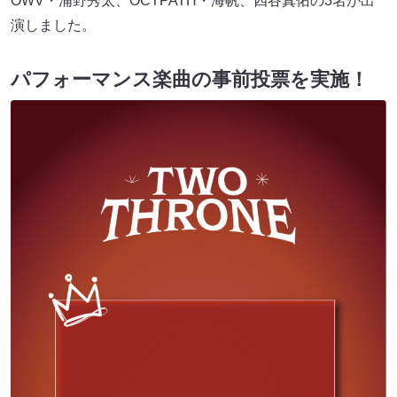
OWV・浦野秀太、OCTPATH・海帆、四谷真佑の3名が出
演しました。
パフォーマンス楽曲の事前投票を実施！