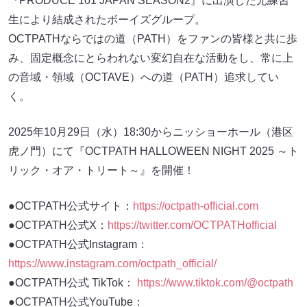
『PRODUCE 101 JAPAN SEASON2』に出演した元練習
生により結成されたボーイズグループ。
OCTPATHならではの道（PATH）をファンの皆様と共に歩
み、固定概念にとらわれない変幻自在な活動をし、常に上
の音域・領域（OCTAVE）への道（PATH）追求してい
く。
2025年10月29日（水）18:30からニッショーホール（港区
虎ノ門）にて『OCTPATH HALLOWEEN NIGHT 2025 ～ト
リック・オア・トリート～』を開催！
●OCTPATH公式サイト：
https://octpath-official.com
●OCTPATH公式X：
https://twitter.com/OCTPATHofficial
●OCTPATH公式Instagram：
https://www.instagram.com/octpath_official/
●OCTPATH公式 TikTok：
https://www.tiktok.com/@octpath
●OCTPATH公式YouTube：