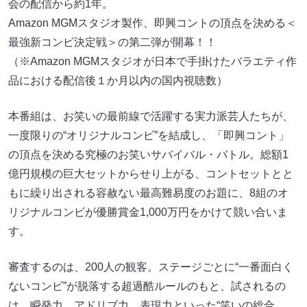
会の配信から約1年。
Amazon MGMスタジオ製作、即興コントの頂点を決める＜
最強新コンビ決定戦＞の第二弾が開幕！！
（※Amazon MGMスタジオが日本で手掛けたバラエティ作
品における配信後１か月以内の国内視聴数）
本番組は、お笑いの最前線で活躍する実力派芸人たちが、
一度限りの“オリジナルコンビ”を結成し、「即興コント」
の頂点を決める究極のお笑いサバイバル・バトル。総額1
億円規模の巨大セットからせり上がる、コントセットとと
もに繰り出される容赦ない最高難易度のお題に、8組のオ
リジナルコンビが優勝賞金1,000万円をかけて競い合いま
す。
審査するのは、200人の観客。ステージごとに“一番面白く
ないコンビ”が脱落する超過酷ルールのもと、試されるの
は、瞬発力、アドリブ力、表現力といった“笑いの総合