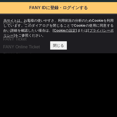
FANY IDに登録・ログインする
当サイトは、お客様の使いやすさ、利用状況の分析のためCookieを利用
FANYサービス
しています。このダイアログを閉じることでCookieの使用に同意する
か、詳細を確認したい場合は、
[Cookieの設定]
または
[プライバシーポ
FANY
リシー]
をご参照ください。
FANY Ticket
閉じる
FANY Online Ticket
FANY Channel
FANY Crowdfunding
FANY Mall
FANY Commu
法務・規約
プライバシーポリシー
反社会的勢力排除宣言