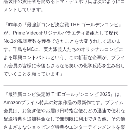
品製作の責任者を務めるトマ・デュボワ氏は次のようにコ
メントしています。
「昨年の『最強新コンビ決定戦 THE ゴールデンコンビ』
が、Prime Videoオリジナルバラエティ番組として歴代
No.1の視聴者数を獲得できたことを大変うれしく思いま
す。千鳥をMCに、実力派芸人たちのオリジナルコンビに
よる即興コントバトルという、この斬新な企画が、プライ
ム会員の皆様に今後もさらなる笑いの化学反応を生み出し
ていくことを願っています」
『最強新コンビ決定戦 THEゴールデンコンビ 2025』は、
Amazonプライム特典の対象作品の最新作です。プライム
会員は、お急ぎ便やお届け日時指定便などの迅速で便利な
配送特典を追加料金なしで無制限に利用できる他、その他
さまざまなショッピング特典やエンターテインメントを楽