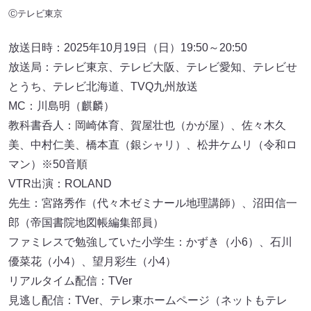
Ⓒテレビ東京
放送日時：2025年10月19日（日）19:50～20:50
放送局：テレビ東京、テレビ大阪、テレビ愛知、テレビせ
とうち、テレビ北海道、TVQ九州放送
MC：川島明（麒麟）
教科書呑人：岡崎体育、賀屋壮也（かが屋）、佐々木久
美、中村仁美、橋本直（銀シャリ）、松井ケムリ（令和ロ
マン）※50音順
VTR出演：ROLAND
先生：宮路秀作（代々木ゼミナール地理講師）、沼田信一
郎（帝国書院地図帳編集部員）
ファミレスで勉強していた小学生：かずき（小6）、石川
優菜花（小4）、望月彩生（小4）
リアルタイム配信：TVer
見逃し配信：TVer、テレ東ホームページ（ネットもテレ