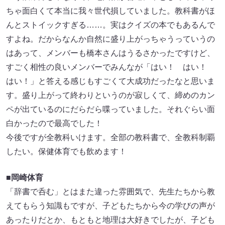
ちゃ面白くて本当に我々世代損していました。教科書がほ
んとストイックすぎる……。実はクイズの本でもあるんで
すよね。だからなんか自然に盛り上がっちゃうっていうの
はあって、メンバーも橋本さんはうるさかったですけど、
すごく相性の良いメンバーでみんなが「はい！ はい！
はい！」と答える感じもすごくて大成功だったなと思いま
す。盛り上がって終わりというのが寂しくて、締めのカン
ペが出ているのにだらだら喋っていました。それぐらい面
白かったので最高でした！
今後ですが全教科いけます。全部の教科書で、全教科制覇
したい。保健体育でも飲めます！
■岡崎体育
「辞書で呑む」とはまた違った雰囲気で、先生たちから教
えてもらう知識もですが、子どもたちから今の学びの声が
あったりだとか、もともと地理は大好きでしたが、子ども