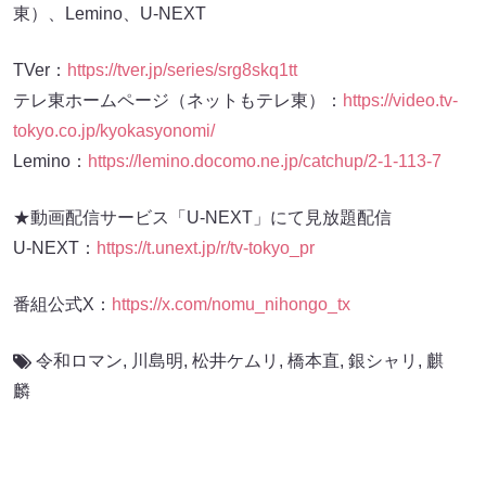
東）、Lemino、U-NEXT
TVer：
https://tver.jp/series/srg8skq1tt
テレ東ホームページ（ネットもテレ東）：
https://video.tv-
tokyo.co.jp/kyokasyonomi/
Lemino：
https://lemino.docomo.ne.jp/catchup/2-1-113-7
★動画配信サービス「U-NEXT」にて見放題配信
U-NEXT：
https://t.unext.jp/r/tv-tokyo_pr
番組公式X：
https://x.com/nomu_nihongo_tx
令和ロマン
,
川島明
,
松井ケムリ
,
橋本直
,
銀シャリ
,
麒
麟