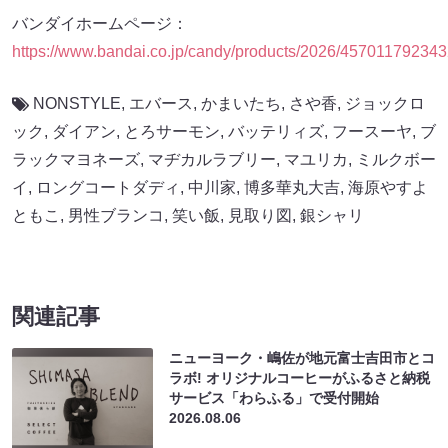
バンダイホームページ：
https://www.bandai.co.jp/candy/products/2026/45701179234
NONSTYLE
,
エバース
,
かまいたち
,
さや香
,
ジョックロ
ック
,
ダイアン
,
とろサーモン
,
バッテリィズ
,
フースーヤ
,
ブ
ラックマヨネーズ
,
マヂカルラブリー
,
マユリカ
,
ミルクボー
イ
,
ロングコートダディ
,
中川家
,
博多華丸大吉
,
海原やすよ
ともこ
,
男性ブランコ
,
笑い飯
,
見取り図
,
銀シャリ
関連記事
ニューヨーク・嶋佐が地元富士吉田市とコ
ラボ! オリジナルコーヒーがふるさと納税
サービス「わらふる」で受付開始
2026.08.06