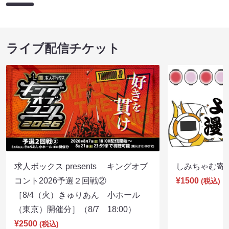
ライブ配信チケット
求人ボックス presents キングオブ
しみちゃむ寄席（
コント2026予選２回戦②
¥1500
(税込)
［8/4（火）きゅりあん 小ホール
（東京）開催分］（8/7 18:00）
¥2500
(税込)