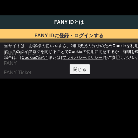
FANY IDとは
FANY IDに登録・ログインする
当サイトは、お客様の使いやすさ、利用状況の分析のためCookieを利
す。このダイアログを閉じることでCookieの使用に同意するか、詳細を
FANYサービス
場合は、
[Cookieの設定]
または
[プライバシーポリシー]
をご参照ください
FANY
閉じる
FANY Ticket
FANY Online Ticket
FANY Channel
FANY Crowdfunding
FANY Mall
FANY Commu
法務・規約