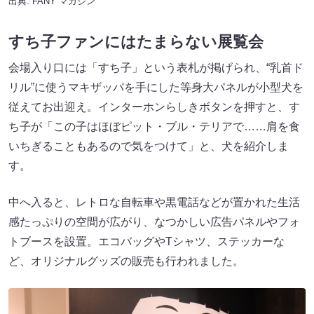
出典:
FANY マガジン
すち子ファンにはたまらない展覧会
会場入り口には「すち子」という表札が掲げられ、“乳首ド
リル”に使うマキザッパを手にした等身大パネルが小型犬を
従えてお出迎え。インターホンらしきボタンを押すと、す
ち子が「この子はほぼピット・ブル・テリアで……肩を食
いちぎることもあるので気をつけて」と、犬を紹介しま
す。
中へ入ると、レトロな自転車や黒電話などが置かれた生活
感たっぷりの空間が広がり、なつかしい広告パネルやフォ
トブースを設置。エコバッグやTシャツ、ステッカーな
ど、オリジナルグッズの販売も行われました。