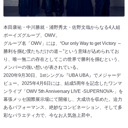
本田康祐・中川勝就・浦野秀太・佐野文哉からなる4人組
ボーイズグループ、OWV。
グループ名「OWV」には、“Our only Way to get Victory ～
勝利を掴む僕たちだけの道～”という意味が込められてお
り、唯一無二の存在としてこの世界で勝利を掴むという、
メンバーの強い想いが表されている。
2020年9月30日、1stシングル『UBA UBA』でメジャーデ
ビュー。2025年4月6日には、結成5周年を記念したワンマ
ンライブ「OWV 5th Anniversary LIVE -SUPERNOVA-」を
幕張メッセ国際展示場にて開催し、大成功を収めた。迫力
あるパフォーマンス、絶妙なコンビネーション、そして多
彩なバラエティ力で、今なお人気急上昇中。