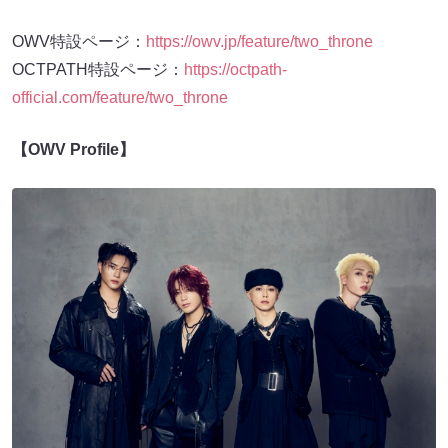
OWV特設ページ：
https://owv.jp/feature/two_throne
OCTPATH特設ページ：
https://octpath-
official.com/feature/two_throne
【OWV Profile】