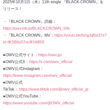
2025年10月1日（水）11th single 『BLACK CROWN』を
リリース！
・『BLACK CROWN』詳細：
https://owv.lnk.to/BLACKCROWN_Info
・『BLACK CROWN』MV：
https://youtu.be/lsngJqBa37s?
si=fK5B6o57ocIFhMRR
●OWV公式サイト：
https://owv.jp/
●OWV公式X：
https://x.com/owv_official
●OWV公式Instagram：
https://www.instagram.com/owv_official/
●OWV公式
TikTok：
https://www.tiktok.com/@owv_official_jp
●OWV公式YouTube：
https://www.youtube.com/@OWV_official