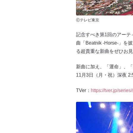
Ⓒテレビ東京
記念すべき第1回のアーティス
曲「Beatnik -Ho
る超貴重な新曲をぜひお見
新曲に加え、「運命」、「S
11月3日（月・祝）深夜 
TVer：
https://tver.jp/serie