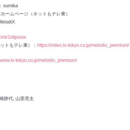
umika
レ東ホームページ（ネットもテレ東）
lodiX
ies/sr1xfgsoox
ットもテレ東）：
https://video.tv-tokyo.co.jp/melodix_premium/
//www.tv-tokyo.co.jp/melodix_premium/
崎静代
,
山里亮太