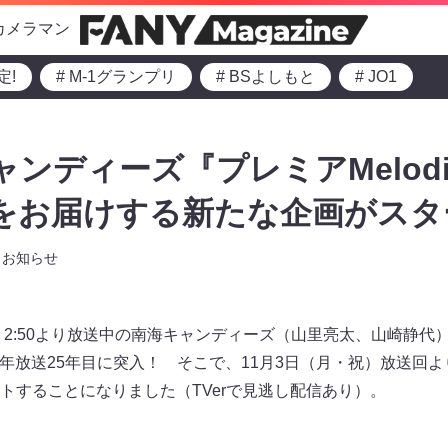
カメラマン
定!
# M-1グランプリ
# BSよしもと
# JO1
ンディーズ『プレミアMelodi
をお届けする新たな企画がスタ
お知らせ
 2:50より放送中の南海キャンディーズ（山里亮太、山崎静代
』は今年放送25年目に突入！ そこで、11月3日（月・祝）放送
トすることになりました（TVerで見逃し配信あり）。