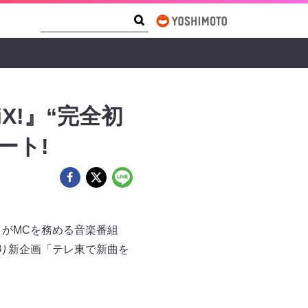
Search Form
Search
X!』“完全初
ート!
）がMCを務める音楽番組
回より新企画「テレ東で新曲を