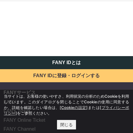
FANY IDとは
FANY IDに登録・ログインする
FANYサービス
当サイトは、お客様の使いやすさ、利用状況の分析のためCookieを利用
しています。このダイアログを閉じることでCookieの使用に同意する
FANY
か、詳細を確認したい場合は、
[Cookieの設定]
または
[プライバシーポ
FANY Ticket
リシー]
をご参照ください。
FANY Online Ticket
閉じる
FANY Channel