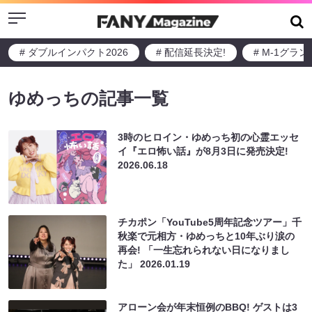
Menu
# ダブルインパクト2026
# 配信延長決定!
# M-1グラ
ゆめっちの記事一覧
3時のヒロイン・ゆめっち初の心霊エッセ
イ『エロ怖い話』が8月3日に発売決定!
2026.06.18
チカポン「YouTube5周年記念ツアー」千
秋楽で元相方・ゆめっちと10年ぶり涙の
再会! 「一生忘れられない日になりまし
た」
2026.01.19
アローン会が年末恒例のBBQ! ゲストは3