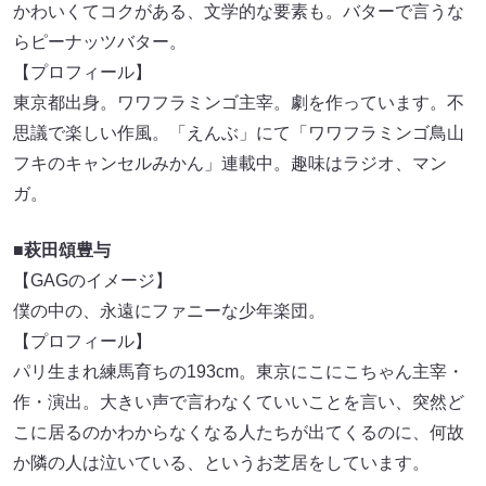
かわいくてコクがある、文学的な要素も。バターで言うな
らピーナッツバター。
【プロフィール】
東京都出身。ワワフラミンゴ主宰。劇を作っています。不
思議で楽しい作風。「えんぶ」にて「ワワフラミンゴ鳥山
フキのキャンセルみかん」連載中。趣味はラジオ、マン
ガ。
■萩田頌豊与
【GAGのイメージ】
僕の中の、永遠にファニーな少年楽団。
【プロフィール】
パリ生まれ練馬育ちの193cm。東京にこにこちゃん主宰・
作・演出。大きい声で言わなくていいことを言い、突然ど
こに居るのかわからなくなる人たちが出てくるのに、何故
か隣の人は泣いている、というお芝居をしています。