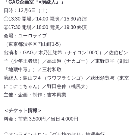
「GAG企画室『×演縁人』」
日時：12月6日（土）
①13:30 開場／14:00 開演／15:30 終演
②17:30 開場／18:00 開演／19:30 終演
会場：ユーロライブ
（東京都渋谷区円山町1-5）
出演者：GAG／木乃江祐希（ナイロン100℃）／佐伯ピン
子（少年王者舘）／高畑遊（ナカゴー）／東野良平（劇団
「地蔵中毒」）／三村和敬
演縁人：鳥山フキ（ワワフラミンゴ）／萩田頌豊与（東京
にこにこちゃん）／野田慈伸（桃尻犬）
主催・企画・制作：吉本興業
＜チケット情報＞
料金：前売 3,500円／当日 4,000円
〇オンラインサロン「ダサ坊のヤサ」抽選先行