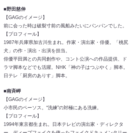
■野田慈伸
【GAGのイメージ】
前に会った時は破裂寸前の風船みたいにパンパンでした。
【プロフィール】
1987年兵庫県加古川生まれ。作家・演出家・俳優。「桃尻
犬」の作・演出・出演を担当。
俳優平田満との共同創作や、コント公演への作品提供、ド
ラマ脚本などでも活躍。NHK「神の子はつぶやく」脚本。
日テレ「厨房のありす」脚本。
■南斉岬
【GAGのイメージ】
小市民のペーソス。“洗練”の対極にある洗練。
【プロフィール】
1994年東京都生まれ。日本テレビの演出家・ディレクタ
ー。ディープフェイクを使ったフェイクドキュメンタリー