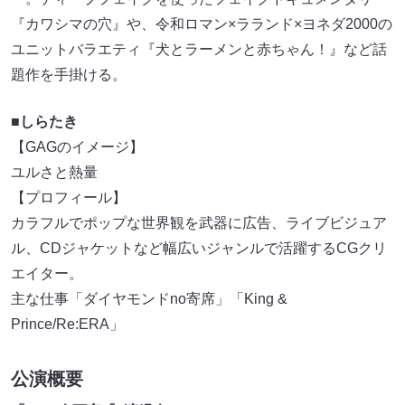
『カワシマの穴』や、令和ロマン×ラランド×ヨネダ2000の
ユニットバラエティ『犬とラーメンと赤ちゃん！』など話
題作を手掛ける。
■しらたき
【GAGのイメージ】
ユルさと熱量
【プロフィール】
カラフルでポップな世界観を武器に広告、ライブビジュア
ル、CDジャケットなど幅広いジャンルで活躍するCGクリ
エイター。
主な仕事「ダイヤモンドno寄席」「King &
Prince/Re:ERA」
公演概要