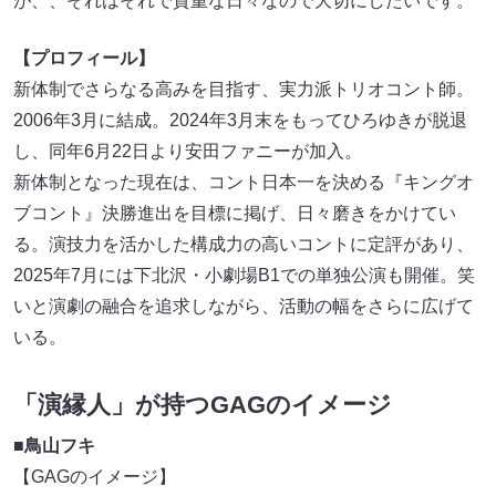
が、、それはそれで貴重な日々なので大切にしたいです。
【プロフィール】
新体制でさらなる高みを目指す、実力派トリオコント師。
2006年3月に結成。2024年3月末をもってひろゆきが脱退
し、同年6月22日より安田ファニーが加入。
新体制となった現在は、コント日本一を決める『キングオ
ブコント』決勝進出を目標に掲げ、日々磨きをかけてい
る。演技力を活かした構成力の高いコントに定評があり、
2025年7月には下北沢・小劇場B1での単独公演も開催。笑
いと演劇の融合を追求しながら、活動の幅をさらに広げて
いる。
「演縁人」が持つGAGのイメージ
■鳥山フキ
【GAGのイメージ】