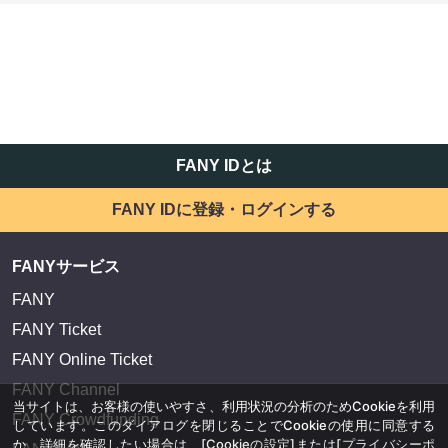
FANY IDとは
FANY IDに登録・ログインする
FANYサービス
FANY
FANY Ticket
FANY Online Ticket
FANY Channel
当サイトは、お客様の使いやすさ、利用状況の分析のためCookieを利用
FANY Crowdfunding
しています。このダイアログを閉じることでCookieの使用に同意する
か、詳細を確認したい場合は、
[Cookieの設定]
または
[プライバシーポ