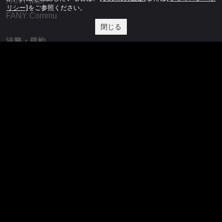
FANY Mall
リシー]
をご参照ください。
FANY Commu
閉じる
法務・規約
プライバシーポリシー
反社会的勢力排除宣言
会社情報
吉本興業株式会社
お問い合わせ
その他
よしもとニュースセンターアーカイブ
©YOSHIMOTO KOGYO, All Rights Reserved.