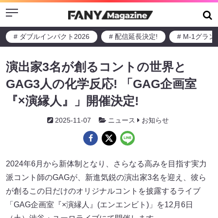
Menu
# ダブルインパクト2026
# 配信延長決定!
# M-1グラ
演出家3名が創るコントの世界と
GAG3人の化学反応! 「GAG企画室
『×演縁人』」開催決定!
2025-11-07
ニュース
お知らせ
2024年6月から新体制となり、さらなる高みを目指す実力
派コント師のGAGが、新進気鋭の演出家3名を迎え、彼ら
が創るこの日だけのオリジナルコントを披露するライブ
「GAG企画室『×演縁人』(エンエンビト)」を12月6日