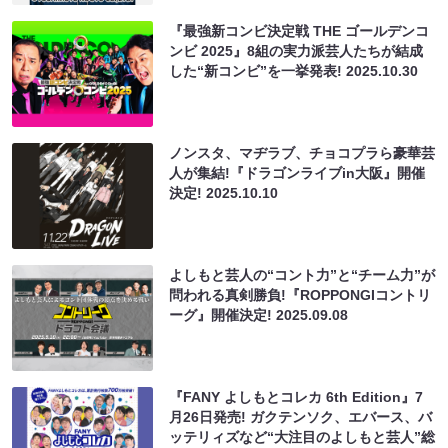
『最強新コンビ決定戦 THE ゴールデンコ
ンビ 2025』8組の実力派芸人たちが結成
した“新コンビ”を一挙発表!
2025.10.30
ノンスタ、マヂラブ、チョコプラら豪華芸
人が集結!『ドラゴンライブin大阪』開催
決定!
2025.10.10
よしもと芸人の“コント力”と“チーム力”が
問われる真剣勝負!『ROPPONGIコントリ
ーグ』開催決定!
2025.09.08
『FANY よしもとコレカ 6th Edition』7
月26日発売! ガクテンソク、エバース、バ
ッテリィズなど“大注目のよしもと芸人”総