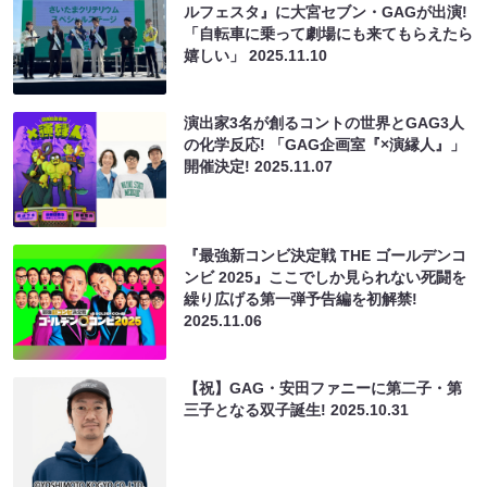
ルフェスタ』に大宮セブン・GAGが出演!
「自転車に乗って劇場にも来てもらえたら
嬉しい」
2025.11.10
演出家3名が創るコントの世界とGAG3人
の化学反応! 「GAG企画室『×演縁人』」
開催決定!
2025.11.07
『最強新コンビ決定戦 THE ゴールデンコ
ンビ 2025』ここでしか見られない死闘を
繰り広げる第一弾予告編を初解禁!
2025.11.06
【祝】GAG・安田ファニーに第二子・第
三子となる双子誕生!
2025.10.31