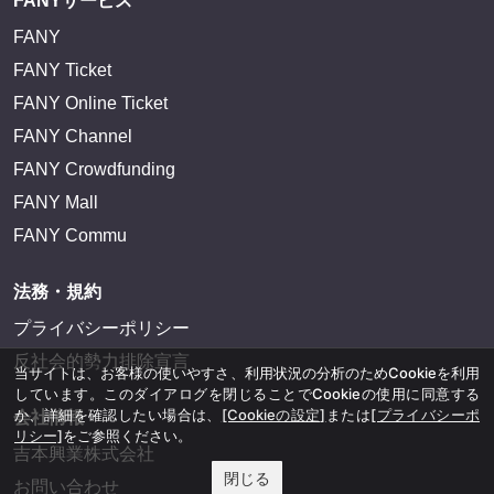
FANYサービス
FANY
FANY Ticket
FANY Online Ticket
FANY Channel
FANY Crowdfunding
FANY Mall
FANY Commu
法務・規約
プライバシーポリシー
反社会的勢力排除宣言
当サイトは、お客様の使いやすさ、利用状況の分析のためCookieを利用
しています。このダイアログを閉じることでCookieの使用に同意する
か、詳細を確認したい場合は、
[Cookieの設定]
または
[プライバシーポ
会社情報
リシー]
をご参照ください。
吉本興業株式会社
閉じる
お問い合わせ