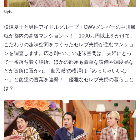
©ytv
横澤夏子と男性アイドルグループ・OWVメンバーの中川勝
就が都内の高級マンションへ！ 1000万円以上をかけて、
こだわりの趣味空間をつくったセレブ夫婦が住むマンショ
ンを調査します。広さ6帖のこの趣味空間は、夫婦にとっ
て一番落ち着く場所。ほかの部屋も豪華な設備や調度品な
どが随所に置かれ、“庶民派”の横澤は「めっちゃいいな
～」と羨望の言葉を連発！ 優雅なセレブ夫婦の暮らしと
は？