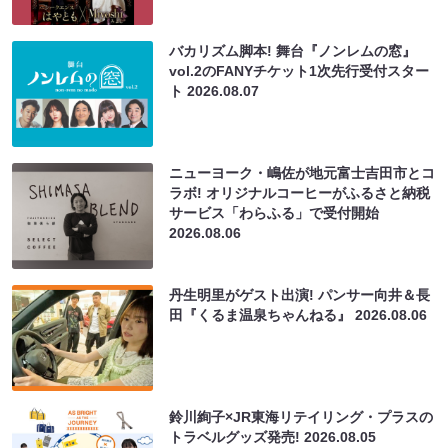
バカリズム脚本! 舞台『ノンレムの窓』
vol.2のFANYチケット1次先行受付スター
ト
2026.08.07
ニューヨーク・嶋佐が地元富士吉田市とコ
ラボ! オリジナルコーヒーがふるさと納税
サービス「わらふる」で受付開始
2026.08.06
丹生明里がゲスト出演! パンサー向井＆長
田『くるま温泉ちゃんねる』
2026.08.06
鈴川絢子×JR東海リテイリング・プラスの
トラベルグッズ発売!
2026.08.05