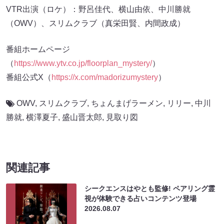
VTR出演（ロケ）：野呂佳代、横山由依、中川勝就
（OWV）、スリムクラブ（真栄田賢、内間政成）
番組ホームページ
（
https://www.ytv.co.jp/floorplan_mystery/
）
番組公式X（
https://x.com/madorizumystery
）
OWV
,
スリムクラブ
,
ちょんまげラーメン
,
リリー
,
中川
勝就
,
横澤夏子
,
盛山晋太郎
,
見取り図
関連記事
シークエンスはやとも監修! ペアリング霊
視が体験できる占いコンテンツ登場
2026.08.07