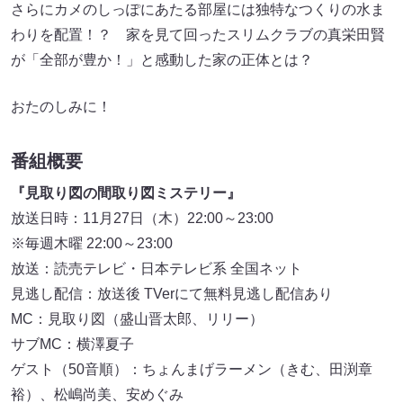
さらにカメのしっぽにあたる部屋には独特なつくりの水ま
わりを配置！？ 家を見て回ったスリムクラブの真栄田賢
が「全部が豊か！」と感動した家の正体とは？
おたのしみに！
番組概要
『見取り図の間取り図ミステリー』
放送日時：11月27日（木）22:00～23:00
※毎週木曜 22:00～23:00
放送：読売テレビ・日本テレビ系 全国ネット
見逃し配信：放送後 TVerにて無料見逃し配信あり
MC：見取り図（盛山晋太郎、リリー）
サブMC：横澤夏子
ゲスト（50音順）：ちょんまげラーメン（きむ、田渕章
裕）、松嶋尚美、安めぐみ