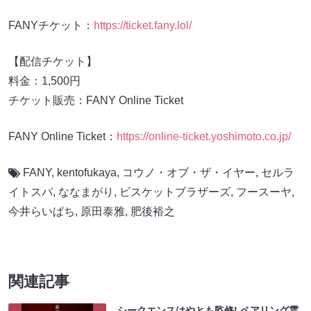
FANYチケット：
https://ticket.fany.lol/
【配信チケット】
料金：1,500円
チケット販売：FANY Online Ticket
FANY Online Ticket：
https://online-ticket.yoshimoto.co.jp/
FANY
,
kentofukaya
,
コウノ・オブ・ザ・イヤー
,
セルラ
イトスパ
,
ななまがり
,
ビスケットブラザーズ
,
フースーヤ
,
今井らいぱち
,
原田泰雅
,
肥後裕之
関連記事
シークエンスはやとも監修! ペアリング霊