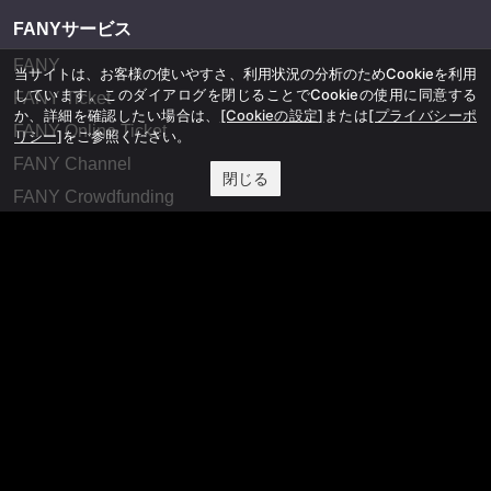
FANYサービス
FANY
当サイトは、お客様の使いやすさ、利用状況の分析のためCookieを利用
しています。このダイアログを閉じることでCookieの使用に同意する
FANY Ticket
か、詳細を確認したい場合は、
[Cookieの設定]
または
[プライバシーポ
FANY Online Ticket
リシー]
をご参照ください。
FANY Channel
閉じる
FANY Crowdfunding
FANY Mall
FANY Commu
法務・規約
プライバシーポリシー
反社会的勢力排除宣言
会社情報
吉本興業株式会社