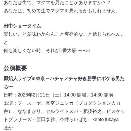
あなたは生で、マグマを見たことがありますか？？
あなたは、初めて生でマグマを見れるかもしれません。
田中ショータイム
楽しいこと意味わからんこと突発的なこと信じられへんこ
と
何も楽しくない時、それが1番大事〜〜♪♪
公演概要
原始人ライブin東京～ハチャメチャ好き勝手にボケる男た
ち〜
日時：2026年2月21日（土）14:00 開場／14:30 開演
出演：フースーヤ、真空ジェシカ（プロダクション人力
舎）、ななまがり、セルライトスパ・肥後裕之、ビスケッ
トブラザーズ・原田泰雅、今井らいぱち、kento fukaya
ほか