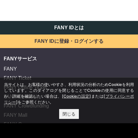
FANY IDとは
FANY IDに登録・ログインする
FANYサービス
FANY
FANY Ticket
当サイトは、お客様の使いやすさ、利用状況の分析のためCookieを利用
FANY Online Ticket
しています。このダイアログを閉じることでCookieの使用に同意する
か、詳細を確認したい場合は、
[Cookieの設定]
または
[プライバシーポ
FANY Channel
リシー]
をご参照ください。
FANY Crowdfunding
閉じる
FANY Mall
FANY Commu