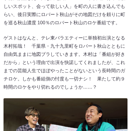
しいスポット、会って欲しい人」を町の人に書き込んでも
らい、後日実際にロバート秋山がその地図だけを頼りに町
を巡る秋山濃度 100％のロバート秋山のロケ番組です。
ゲストはなんと、テレ東バラエティーに単独初出演となる
木村拓哉！ 千葉県・九十九里町をロバート秋山とともに
自由気ままに地図ブラしていきます。木村は「番組が好き
だから」という理由で出演を快諾してくれましたが、これ
までの芸能人生でほぼやったことがないという長時間のガ
チロケ。しかも番組側の忖度も一切ナシ！ 果たして約９
時間のロケをやり切れるのでしょうか……？