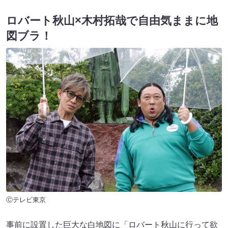
ロバート秋山×木村拓哉で自由気ままに地
図ブラ！
Ⓒテレビ東京
事前に設置した巨大な白地図に「ロバート秋山に行って欲