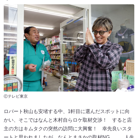
Ⓒテレビ東京
ロバート秋山も安堵する中、1軒目に選んだスポットに向
かい、そこではなんと木村自らロケ取材交渉！ すると店
主の方はキムタクの突然の訪問に大興奮！ 幸先良いスタ
ートと思われましたが、なんとまさかの取材NG……。人生