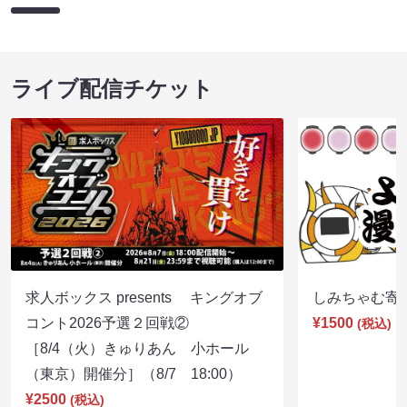
ライブ配信チケット
求人ボックス presents キングオブ
しみちゃむ寄席（
コント2026予選２回戦②
¥1500
(税込)
［8/4（火）きゅりあん 小ホール
（東京）開催分］（8/7 18:00）
¥2500
(税込)