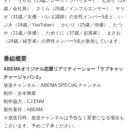
ト）、うらら（25歳／レースアンバサダー）、えみり（26
歳／会社員）、さくら（28歳／インフルエンサー）、サリ
オ（31歳／女優・バレエ講師）の女性メンバー5名と、い
ぶき（24歳／YouTuber）、かいり（25歳／俳優）、たつ
や（21歳／俳優）、ためくに（37歳／起業家）、まさお
（24歳／経営者）の男性メンバー5名が参加しています。
番組概要
ABEMAオリジナル恋愛リアリティーショー『ラブキャッ
チャージャパン2』
放送チャンネル：ABEMA SPECIALチャンネル
制作：吉本興業
制作協力：CJ ENM
製作著作：ABEMA
※放送日時、放送チャンネルは予告なく変更になる場合も
ございます。予めご了承ください。