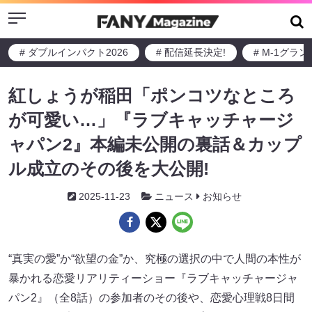
Menu
# ダブルインパクト2026
# 配信延長決定!
# M-1グラ
紅しょうが稲田「ポンコツなところ
が可愛い…」『ラブキャッチャージ
ャパン2』本編未公開の裏話＆カップ
ル成立のその後を大公開!
2025-11-23
ニュース
お知らせ
“真実の愛”か“欲望の金”か、究極の選択の中で人間の本性が
暴かれる恋愛リアリティーショー『ラブキャッチャージャ
パン2』（全8話）の参加者のその後や、恋愛心理戦8日間