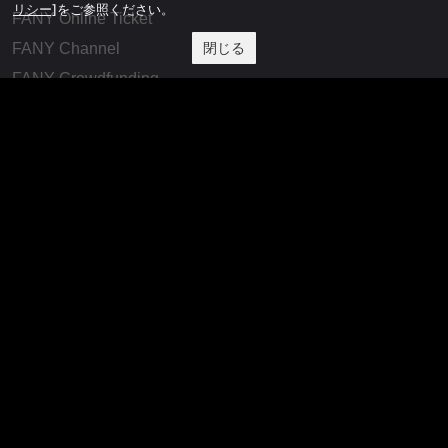
リシー]
をご参照ください。
FANY Online Ticket
閉じる
FANY Channel
FANY Crowdfunding
FANY Mall
FANY Commu
法務・規約
プライバシーポリシー
反社会的勢力排除宣言
会社情報
吉本興業株式会社
お問い合わせ
その他