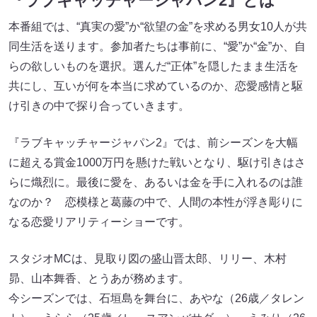
『ラブキャッチャージャパン2』とは
本番組では、“真実の愛”か“欲望の金”を求める男女10人が共
同生活を送ります。参加者たちは事前に、“愛”か“金”か、自
らの欲しいものを選択。選んだ“正体”を隠したまま生活を
共にし、互いが何を本当に求めているのか、恋愛感情と駆
け引きの中で探り合っていきます。
『ラブキャッチャージャパン2』では、前シーズンを大幅
に超える賞金1000万円を懸けた戦いとなり、駆け引きはさ
らに熾烈に。最後に愛を、あるいは金を手に入れるのは誰
なのか？ 恋模様と葛藤の中で、人間の本性が浮き彫りに
なる恋愛リアリティーショーです。
スタジオMCは、見取り図の盛山晋太郎、リリー、木村
昴、山本舞香、とうあが務めます。
今シーズンでは、石垣島を舞台に、あやな（26歳／タレン