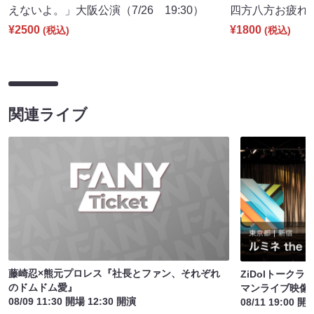
えないよ。」大阪公演（7/26 19:30）
四方八方お疲れさん
¥2500
¥1800
(税込)
(税込)
関連ライブ
藤崎忍×熊元プロレス『社長とファン、それぞれ
ZiDolトーク
のドムドム愛』
マンライブ映像
08/09 11:30 開場 12:30 開演
08/11 19:00 開