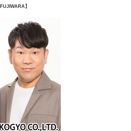
UJIWARA】