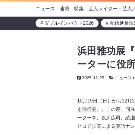
ニュース
連載
特集
芸人ライター・芸人
# ダブルインパクト2026
# 配信延長決
浜田雅功展
ーターに役所
2025-11-25
ニュース
10月19日（日）から12
る飛行雲』。この度、同展
ーターを、役所広司、綾瀬
ヒロド歩美による英語ナレ