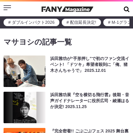
Menu
# ダブルインパクト2026
# 配信延長決定!
# M-1グラ
マサヨシの記事一覧
浜田雅功が“手形押し”で初のファン交流イ
ベント! 「ドツキ」希望者殺到に「俺、猪
木さんちゃうで」
2025.12.01
浜田雅功展『空を横切る飛行雲』後期・音
声ガイドナレーターに役所広司・綾瀬はる
か決定!
2025.11.25
『完全密着!! ごぶごぶフェス 2025 舞台裏