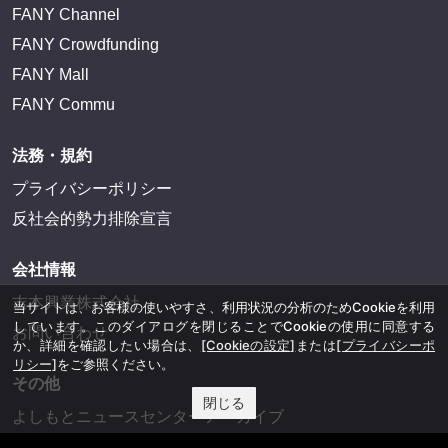
FANY Channel
FANY Crowdfunding
FANY Mall
FANY Commu
法務・規約
プライバシーポリシー
反社会的勢力排除宣言
会社情報
吉本興業株式会社
当サイトは、お客様の使いやすさ、利用状況の分析のためCookieを利用
しています。このダイアログを閉じることでCookieの使用に同意する
お問い合わせ
か、詳細を確認したい場合は、
[Cookieの設定]
または
[プライバシーポ
リシー]
をご参照ください。
その他
閉じる
よしもとニュースセンターアーカイブ