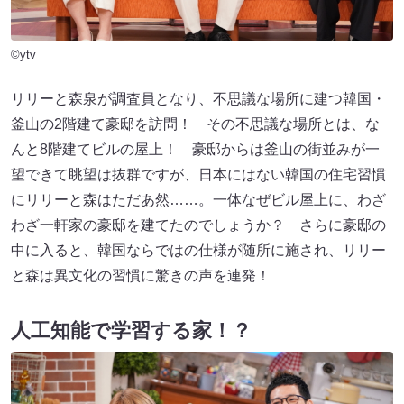
©ytv
リリーと森泉が調査員となり、不思議な場所に建つ韓国・
釜山の2階建て豪邸を訪問！ その不思議な場所とは、な
んと8階建てビルの屋上！ 豪邸からは釜山の街並みが一
望できて眺望は抜群ですが、日本にはない韓国の住宅習慣
にリリーと森はただあ然……。一体なぜビル屋上に、わざ
わざ一軒家の豪邸を建てたのでしょうか？ さらに豪邸の
中に入ると、韓国ならではの仕様が随所に施され、リリー
と森は異文化の習慣に驚きの声を連発！
人工知能で学習する家！？