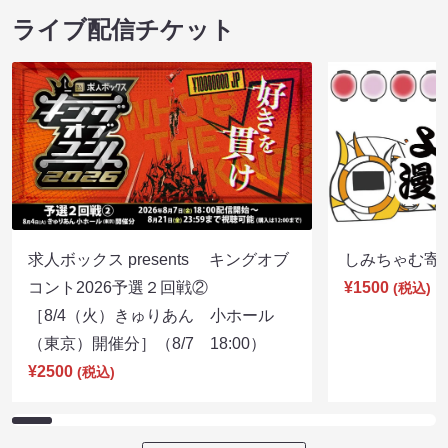
ライブ配信チケット
求人ボックス presents キングオブ
しみちゃむ寄席（
コント2026予選２回戦②
¥1500
(税込)
［8/4（火）きゅりあん 小ホール
（東京）開催分］（8/7 18:00）
¥2500
(税込)