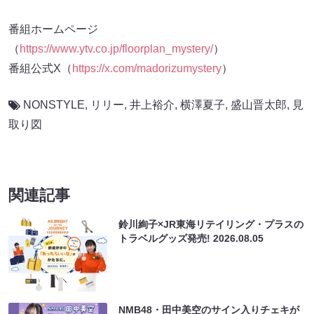
番組ホームページ
（
https://www.ytv.co.jp/floorplan_mystery/
）
番組公式X（
https://x.com/madorizumystery
）
NONSTYLE
,
リリー
,
井上裕介
,
横澤夏子
,
盛山晋太郎
,
見
取り図
関連記事
鈴川絢子×JR東海リテイリング・プラスの
トラベルグッズ発売!
2026.08.05
NMB48・田中美空のサイン入りチェキが