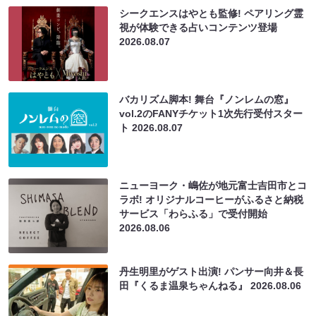
シークエンスはやとも監修! ペアリング霊
視が体験できる占いコンテンツ登場
2026.08.07
バカリズム脚本! 舞台『ノンレムの窓』
vol.2のFANYチケット1次先行受付スター
ト
2026.08.07
ニューヨーク・嶋佐が地元富士吉田市とコ
ラボ! オリジナルコーヒーがふるさと納税
サービス「わらふる」で受付開始
2026.08.06
丹生明里がゲスト出演! パンサー向井＆長
田『くるま温泉ちゃんねる』
2026.08.06