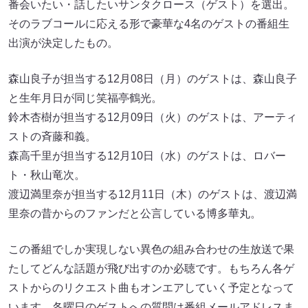
番会いたい・話したいサンタクロース（ゲスト）を選出。
そのラブコールに応える形で豪華な4名のゲストの番組生
出演が決定したもの。
森山良子が担当する12月08日（月）のゲストは、森山良子
と生年月日が同じ笑福亭鶴光。
鈴木杏樹が担当する12月09日（火）のゲストは、アーティ
ストの斉藤和義。
森高千里が担当する12月10日（水）のゲストは、ロバー
ト・秋山竜次。
渡辺満里奈が担当する12月11日（木）のゲストは、渡辺満
里奈の昔からのファンだと公言している博多華丸。
この番組でしか実現しない異色の組み合わせの生放送で果
たしてどんな話題が飛び出すのか必聴です。もちろん各ゲ
ストからのリクエスト曲もオンエアしていく予定となって
います。各曜日のゲストへの質問は番組メールアドレスま