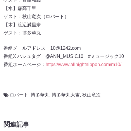
ゲスト：斉藤和義
【水】森高千里
ゲスト：秋山竜次（ロバート）
【木】渡辺満里奈
ゲスト：博多華丸
番組メールアドレス：10@1242.com
番組X ハシュタグ：@ANN_MUSIC10 #ミュージック10
番組ホームページ：
https://www.allnightnippon.com/m10/
ロバート
,
博多華丸
,
博多華丸大吉
,
秋山竜次
関連記事