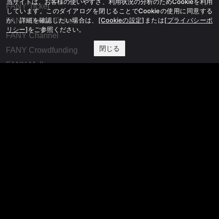
当サイトは、お客様の使いやすさ、利用状況の分析のためCookieを利用
FANY Ticket
しています。このダイアログを閉じることでCookieの使用に同意する
か、詳細を確認したい場合は、
[Cookieの設定]
または
[プライバシーポ
FANY Online Ticket
リシー]
をご参照ください。
FANY Channel
閉じる
FANY Crowdfunding
FANY Mall
FANY Commu
法務・規約
プライバシーポリシー
反社会的勢力排除宣言
会社情報
吉本興業株式会社
お問い合わせ
その他