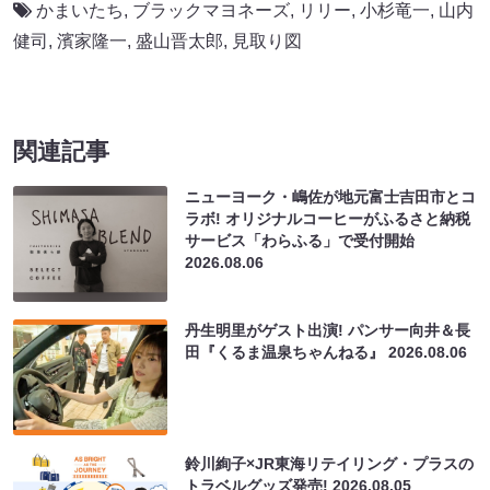
かまいたち
,
ブラックマヨネーズ
,
リリー
,
小杉竜一
,
山内
健司
,
濱家隆一
,
盛山晋太郎
,
見取り図
関連記事
ニューヨーク・嶋佐が地元富士吉田市とコ
ラボ! オリジナルコーヒーがふるさと納税
サービス「わらふる」で受付開始
2026.08.06
丹生明里がゲスト出演! パンサー向井＆長
田『くるま温泉ちゃんねる』
2026.08.06
鈴川絢子×JR東海リテイリング・プラスの
トラベルグッズ発売!
2026.08.05