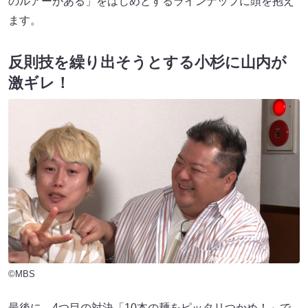
のルアーがある」をはじめとするラインナップに頭を抱え
ます。
反則技を繰り出そうとする小杉に山内が
激ギレ！
©MBS
最後に、4つ目の対決「10本の麺をピッタリつかめ！」で