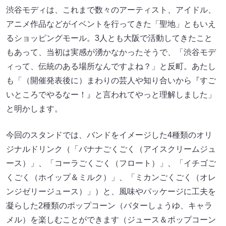
渋谷モディは、これまで数々のアーティスト、アイドル、
アニメ作品などがイベントを行ってきた「聖地」ともいえ
るショッピングモール。3人とも大阪で活動してきたこと
もあって、当初は実感が湧かなかったそうで、「渋谷モデ
ィって、伝統のある場所なんですよね？」と反町。あたし
も「（開催発表後に）まわりの芸人や知り合いから『すご
いところでやるなー！』と言われてやっと理解しました」
と明かします。
今回のスタンドでは、バンドをイメージした4種類のオリ
ジナルドリンク（「バナナごくごく（アイスクリームジュ
ース）」、「コーラごくごく（フロート）」、「イチゴご
くごく（ホイップ＆ミルク）」、「ミカンごくごく（オレ
ンジゼリージュース）」）と、風味やパッケージに工夫を
凝らした2種類のポップコーン（バターしょうゆ、キャラ
メル）を楽しむことができます（ジュース＆ポップコーン