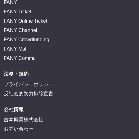
FANY IDとは
FANY IDに登録・ログインする
FANYサービス
FANY
FANY Ticket
FANY Online Ticket
FANY Channel
FANY Crowdfunding
FANY Mall
FANY Commu
法務・規約