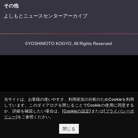
プライバシーポリシー
反社会的勢力排除宣言
会社情報
吉本興業株式会社
お問い合わせ
その他
よしもとニュースセンターアーカイブ
©YOSHIMOTO KOGYO, All Rights Reserved.
当サイトは、お客様の使いやすさ、利用状況の分析のためCookieを利用
しています。このダイアログを閉じることでCookieの使用に同意する
か、詳細を確認したい場合は、
[Cookieの設定]
または
[プライバシーポ
リシー]
をご参照ください。
閉じる