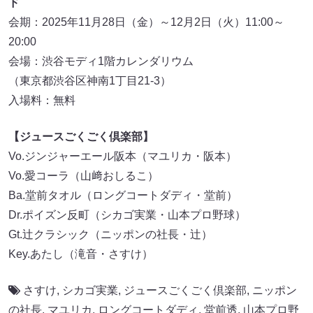
ド
会期：2025年11月28日（金）～12月2日（火）11:00～
20:00
会場：渋谷モディ1階カレンダリウム
（東京都渋谷区神南1丁目21-3）
入場料：無料
【ジュースごくごく倶楽部】
Vo.ジンジャーエール阪本（マユリカ・阪本）
Vo.愛コーラ（山﨑おしるこ）
Ba.堂前タオル（ロングコートダディ・堂前）
Dr.ポイズン反町（シカゴ実業・山本プロ野球）
Gt.辻クラシック（ニッポンの社長・辻）
Key.あたし（滝音・さすけ）
さすけ
,
シカゴ実業
,
ジュースごくごく倶楽部
,
ニッポン
の社長
,
マユリカ
,
ロングコートダディ
,
堂前透
,
山本プロ野