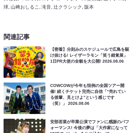
球
,
山﨑おしるこ
,
滝音
,
辻クラシック
,
阪本
関連記事
【密着】分刻みのスケジュールで広島を駆
け抜ける! レイザーラモン「笑う錯覚展」
1日PR大使の全貌を大公開!
2026.08.06
COWCOWが今年も恒例の全国ツアー開
催! 続くチケット完売に自信「“売れてい
る後輩、見とけよ”という感じです
（笑）」
2026.08.06
安部若菜が卒業公演でファンに感謝のパフ
ォーマンス! 今後の夢は「大作家になって