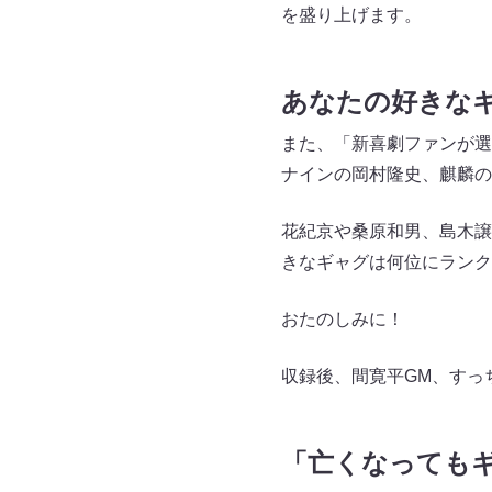
を盛り上げます。
あなたの好きな
また、「新喜劇ファンが選
ナインの岡村隆史、麒麟の
花紀京や桑原和男、島木譲
きなギャグは何位にランク
おたのしみに！
収録後、間寛平GM、すっ
「亡くなっても