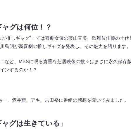
ギャグは何位！？
ぶ“推しギャグ”」では喜劇女優の藤山直美、歌舞伎俳優の十代
川島明が新喜劇の推しギャグを発表し、その魅力を語ります。
二など、MBSに眠る貴重な芝居映像の数々はまさに永久保存版
インするのか！？
ちー、酒井藍、アキ、吉田裕に番組の感想を聞いてみました。
ギャグは生きている」