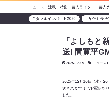
ニュース
連載
特集
芸人ライター・芸人
# ダブルインパクト2026
# 配信延長決
『よしもと新
送! 間寛平
2025-12-09
ニュース
2025年12月10日（水）
送されます（TVer配信
した。