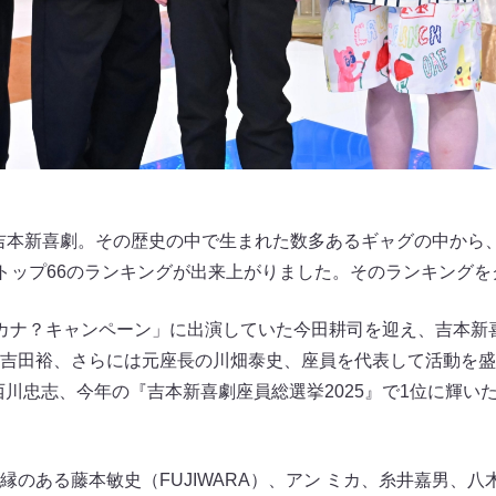
た吉本新喜劇。その歴史の中で生まれた数多あるギャグの中から、
”トップ66のランキングが出来上がりました。そのランキング
カナ？キャンペーン」に出演していた今田耕司を迎え、吉本新
吉田裕、さらには元座長の川畑泰史、座員を代表して活動を盛
西川忠志、今年の『吉本新喜劇座員総選挙2025』で1位に輝い
縁のある藤本敏史（FUJIWARA）、アン ミカ、糸井嘉男、