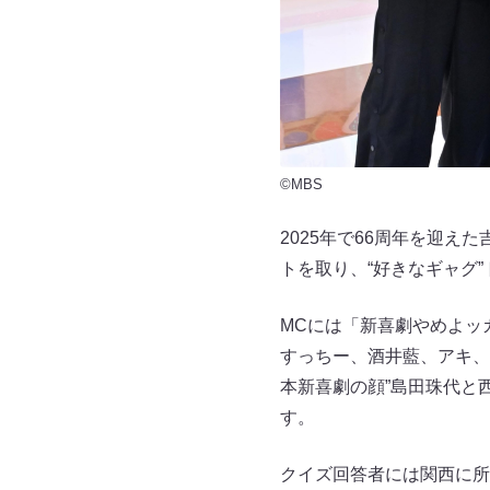
©MBS
2025年で66周年を迎え
トを取り、“好きなギャグ
MCには「新喜劇やめよッ
すっちー、酒井藍、アキ、
本新喜劇の顔”島田珠代と
す。
クイズ回答者には関西に所