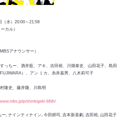
（水）20:00～21:58
ローカル）
MBSアナウンサー）
すっちー、酒井藍、アキ、吉田裕、川畑泰史、山田花子、島田
UJIWARA）、アン ミカ、糸井嘉男、八木莉可子
村隆史、藤井隆、川島明
//www.mbs.jp/p/shinkigeki-66th/
ちー
,
ナインティナイン
,
今田耕司
,
吉本新喜劇
,
吉田裕
,
山田花子