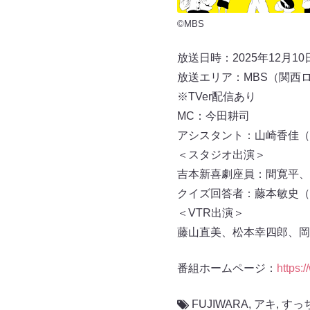
©MBS
放送日時：2025年12月10日
放送エリア：MBS（関西
※TVer配信あり
MC：今田耕司
アシスタント：山崎香佳（
＜スタジオ出演＞
吉本新喜劇座員：間寛平、
クイズ回答者：藤本敏史（F
＜VTR出演＞
藤山直美、松本幸四郎、岡
番組ホームページ：
https:
FUJIWARA
,
アキ
,
すっ