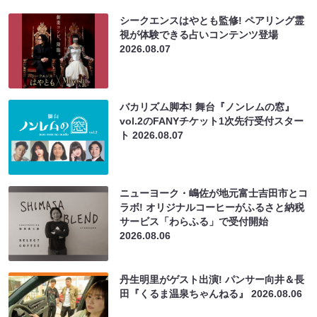
シークエンスはやとも監修! ペアリング霊
視が体験できる占いコンテンツ登場
2026.08.07
バカリズム脚本! 舞台『ノンレムの窓』
vol.2のFANYチケット1次先行受付スター
ト
2026.08.07
ニューヨーク・嶋佐が地元富士吉田市とコ
ラボ! オリジナルコーヒーがふるさと納税
サービス「わらふる」で受付開始
2026.08.06
丹生明里がゲスト出演! パンサー向井＆長
田『くるま温泉ちゃんねる』
2026.08.06