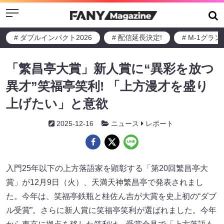
Menu
# ダブルインパクト2026
# 配信延長決定!
# M-1グラ
「繁昌亭大賞」新人賞に“異彩を放つ
異才”笑福亭笑利! 「上方漫才を盛り
上げたい」と意欲
2025-12-16
ニュース
レポート
入門25年以下の上方落語家を顕彰する「第20回繁昌亭大
賞」が12月9日（火）、天満天神繁昌亭で発表されまし
た。今年は、笑福亭鉄瓶と桂佐ん吉が大賞を史上初の“ダブ
ル受賞”。さらに新人賞に笑福亭笑利が選ばれました。今年