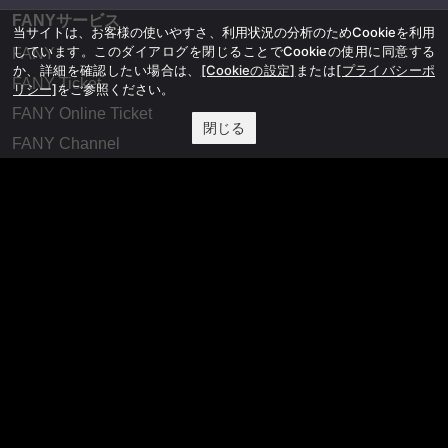
FANYサービス
当サイトは、お客様の使いやすさ、利用状況の分析のためCookieを利用
しています。このダイアログを閉じることでCookieの使用に同意する
FANY
か、詳細を確認したい場合は、
[Cookieの設定]
または
[プライバシーポ
FANY Ticket
リシー]
をご参照ください。
FANY Online Ticket
閉じる
FANY Channel
FANY Crowdfunding
FANY Mall
FANY Commu
法務・規約
プライバシーポリシー
反社会的勢力排除宣言
会社情報
吉本興業株式会社