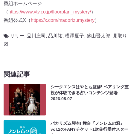
番組ホームページ
（
https://www.ytv.co.jp/floorplan_mystery/
）
番組公式X（
https://x.com/madorizumystery
）
リリー
,
品川庄司
,
品川祐
,
横澤夏子
,
盛山晋太郎
,
見取り
図
関連記事
シークエンスはやとも監修! ペアリング霊
視が体験できる占いコンテンツ登場
2026.08.07
バカリズム脚本! 舞台『ノンレムの窓』
vol.2のFANYチケット1次先行受付スター