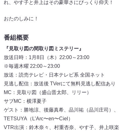
れ、やす子と井上はその豪華さにびっくり仰天！
おたのしみに！
番組概要
『見取り図の間取り図ミステリー』
放送日時：1月8日（木）22:00～23:00
※毎週木曜 22:00～23:00
放送：読売テレビ・日本テレビ系 全国ネット
見逃し配信：放送後 TVerにて無料見逃し配信あり
MC：見取り図（盛山晋太郎、リリー）
サブMC：横澤夏子
ゲスト：勝地涼、後藤真希、品川祐（品川庄司）、
TETSUYA（L’Arc〜en〜Ciel）
VTR出演：鈴木奈々、村重杏奈、やす子、井上咲楽