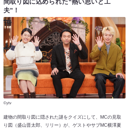
間取り図に込められた“熱い思いと工
夫”！
©ytv
建物の間取り図に隠された謎をクイズにして、MCの見取
り図（盛山晋太郎、リリー）が、ゲストやサブMC横澤夏