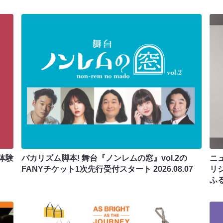
体験
バカリズム脚本! 舞台『ノンレムの窓』vol.2の
ニ
FANYチケット1次先行受付スタート
2026.08.07
リ
ふ