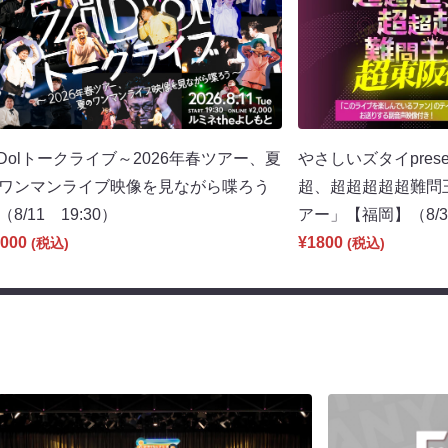
iDolトークライブ～2026年春ツアー、夏
やさしいズタイpres
ワンマンライブ映像を見ながら喋ろう
超、超超超超超難問
（8/11 19:30）
アー」【福岡】（8/30
000
¥1800
(税込)
(税込)