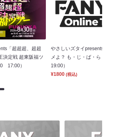
ents「超超超、超超
やさしいズタイpresents「見すぎちゃ
王決定戦 超東阪福ツ
メよ？ も・じ・ば・ら・し」（8/30
 17:00）
19:00）
¥1800
(税込)