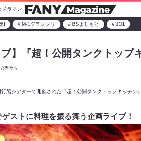
カメラマン
定!
# M-1グランプリ
# BSよしもと
# JO1
イブ】『超！公開タンクトップ
お知らせ
・飛行船シアターで開催された『超！公開タンクトップキッチン
でゲストに料理を振る舞う企画ライブ！