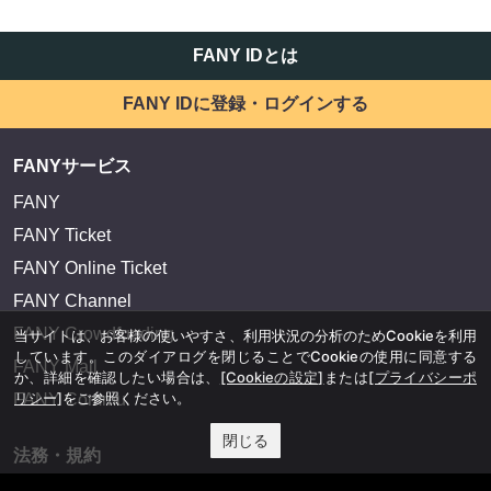
FANY IDとは
FANY IDに登録・ログインする
FANYサービス
FANY
FANY Ticket
FANY Online Ticket
FANY Channel
FANY Crowdfunding
当サイトは、お客様の使いやすさ、利用状況の分析のためCookieを利用
しています。このダイアログを閉じることでCookieの使用に同意する
FANY Mall
か、詳細を確認したい場合は、
[Cookieの設定]
または
[プライバシーポ
リシー]
をご参照ください。
FANY Commu
閉じる
法務・規約