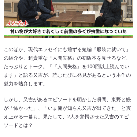
このほか、現代エッセイにも通ずる短編『服装に就いて』
の紹介や、超貴重な『人間失格』の初版本を見せるなど、
たっぷりとトーク。「『人間失格』を100回以上読んでい
ます」と語る又吉が、読むたびに発見があるという本作の
魅力を熱弁します。
しかし、又吉があるエピソードを明かした瞬間、東野と鰻
が「怖かった」、「いま俺が知らん又吉が出てきた」と震
え上がる一幕も。果たして、2人を驚愕させた又吉のエピ
ソードとは？