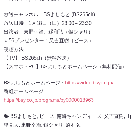
放送チャンネル：BSよしもと (BS265ch)
放送日時：1月18日（日）23:00～23:30
出演者：東野幸治、鰻和弘（銀シャリ）
＃56プレゼンター：又吉直樹（ピース）
視聴方法：
【TV】 BS265ch（無料放送）
【スマホ・PC】BSよしもとホームページ（無料配信）
BSよしもとホームページ：
https://video.bsy.co.jp/
番組ホームページ：
https://bsy.co.jp/programs/by0000018963
BSよしもと
,
ピース
,
南海キャンディーズ
,
又吉直樹
,
山
里亮太
,
東野幸治
,
銀シャリ
,
鰻和弘