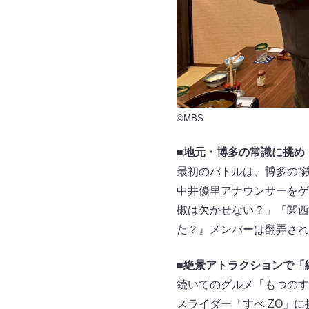
©MBS
■地元・博多の常識に挑め
最初のバトルは、博多の“
中井優里アナウンサーをゲ
椒は欠かせない？」「関西
た？』メンバーは翻弄され
■絶景アトラクションで「
続いてのグルメ「もつのす
スライダー「すべ ZO」