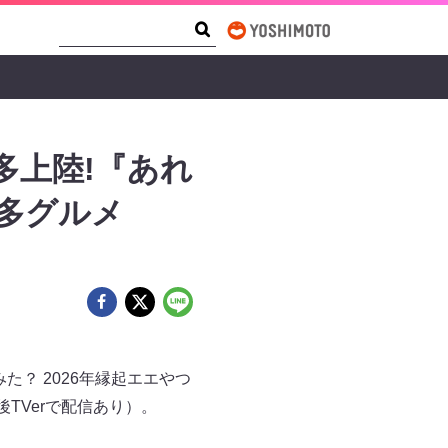
Search Form
Search
多上陸!『あれ
博多グルメ
た？ 2026年縁起エエやつ
後TVerで配信あり）。