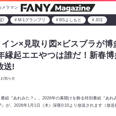
カメラマン
定!
# M-1グランプリ
# BSよしもと
# JO1
イン×見取り図×ビスブラが博
26年縁起エエやつは誰だ！新春
放送!
お知らせ
番組『あれみた？』。2026年の幕開けを飾る特別番組『あれみ
』が、2026年1月1日（木）深夜0:10より放送されます（放送