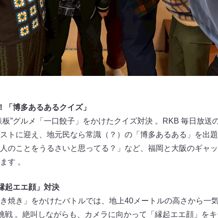
！「博多あるあるクイズ」
鉄板”グルメ「一口餃子」をかけたクイズ対決 。RKB 毎日放
ストに迎え、地元民なら常識（？）の「博多あるある」を出題
人のことをうるさいと思ってる？」など、福岡と大阪のギャッ
ます 。
縁起エエ顔」対決
き焼き」をかけたバトルでは、地上40メートルの高さから一
に挑戦 。絶叫しながらも、カメラに向かって「縁起エエ顔」を