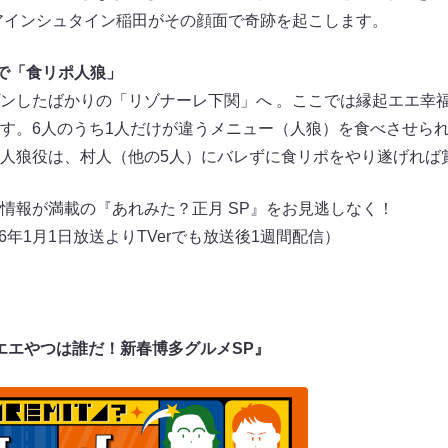
アインシュタイン稲田がその顔面で奇跡を起こします。
で「食リポ人狼」
ンしたばかりの「リゾナーレ下関」へ 。ここでは縁起エエ幸
す。6人のうち1人だけが違うメニュー（人狼）を食べさせら
人狼役は、村人（他の5人）にバレずに食リポをやり遂げれば
情報が満載の『あれみた？正月 SP』をお見逃しなく！
6年1月1日放送よりTVerでも放送後1週間配信）
起エエやつは誰だ！新春博多グルメSP』