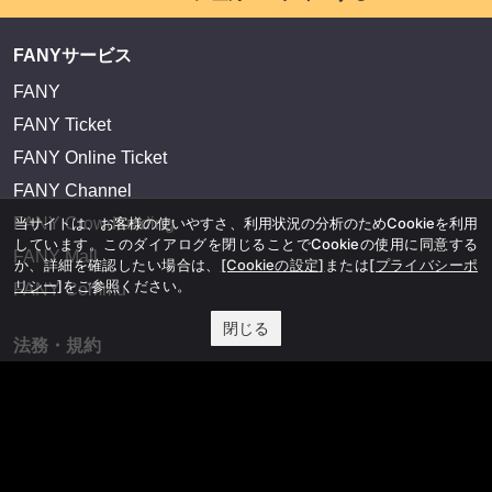
FANYサービス
FANY
FANY Ticket
FANY Online Ticket
FANY Channel
当サイトは、お客様の使いやすさ、利用状況の分析のためCookieを利用
FANY Crowdfunding
しています。このダイアログを閉じることでCookieの使用に同意する
FANY Mall
か、詳細を確認したい場合は、
[Cookieの設定]
または
[プライバシーポ
リシー]
をご参照ください。
FANY Commu
閉じる
法務・規約
プライバシーポリシー
反社会的勢力排除宣言
会社情報