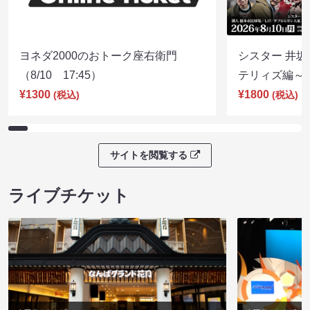
ヨネダ2000のおトーク座右衛門
シスター 井坂
（8/10 17:45）
テリィズ編～（8
¥1300
¥1800
(税込)
(税込)
サイトを閲覧する
ライブチケット