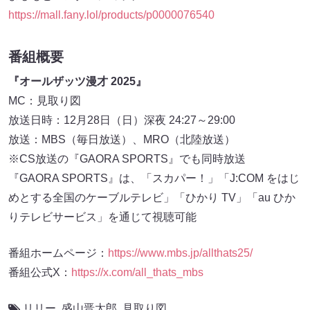
https://mall.fany.lol/products/p0000076540
番組概要
『オールザッツ漫才 2025』
MC：見取り図
放送日時：12月28日（日）深夜 24:27～29:00
放送：MBS（毎日放送）、MRO（北陸放送）
※CS放送の『GAORA SPORTS』でも同時放送
『GAORA SPORTS』は、「スカパー！」「J:COM をはじ
めとする全国のケーブルテレビ」「ひかり TV」「au ひか
りテレビサービス」を通じて視聴可能
番組ホームページ：
https://www.mbs.jp/allthats25/
番組公式X：
https://x.com/all_thats_mbs
リリー
,
盛山晋太郎
,
見取り図