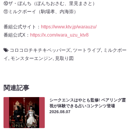
⑩ザ・ぼんち（ぼんちおさむ、里見まさと）
⑪ミルクボーイ（駒場孝、内海崇）
番組公式サイト：
https://www.ktv.jp/warauzu/
番組公式X：
https://x.com/wara_uzu_ktv8
コロコロチキチキペッパーズ
,
ツートライブ
,
ミルクボー
イ
,
モンスターエンジン
,
見取り図
関連記事
シークエンスはやとも監修! ペアリング霊
視が体験できる占いコンテンツ登場
2026.08.07