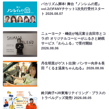
バカリズム脚本! 舞台『ノンレムの窓』
vol.2のFANYチケット1次先行受付スター
ト
2026.08.07
ニューヨーク・嶋佐が地元富士吉田市とコ
ラボ! オリジナルコーヒーがふるさと納税
サービス「わらふる」で受付開始
2026.08.06
丹生明里がゲスト出演! パンサー向井＆長
田『くるま温泉ちゃんねる』
2026.08.06
鈴川絢子×JR東海リテイリング・プラスの
トラベルグッズ発売!
2026.08.05