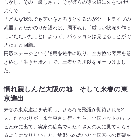
しかし、その「厳しさ」こそが彼らの導火線に火をつけた
ようで……。
「どんな状況でも笑いをとろうとするのがツートライブの
武器」とたかのりが語れば、周平魂も「厳しい状況を作っ
ていただいたことによって、パッションは見せることがで
きた」と回顧。
円形ステージという逆境を逆手に取り、全方位の客席を巻
き込む「生きた漫才」で、王者たる所以を見せつけまし
た。
慣れ親しんだ大阪の地…そして来春の東
京進出
来春の東京進出を表明し、さらなる飛躍が期待される2
人。たかのりが「来年東京に行ったら、全国ネットのテレ
ビとかに出て、実家の広島でもたくさんの人に見てもらえ
るようになりたい」と、故郷への思いと全国区への野望を