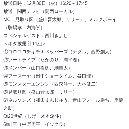
放送日時：12月30日（火）16:20～17:45
放送：関西テレビ（関西ローカル）
MC：見取り図（盛山晋太郎、リリー）、ミルクボーイ
（駒場孝、内海崇）
スペシャルゲスト：西川きよし
＜ネタ披露 計11組＞
①コロコロチキチキペッパーズ（ナダル、西野創人）
②ツートライブ（たかのり、周平魂）
③メンバー（山口提樹、潮圭太）
④フースーヤ（田中ショータイム、谷口理）
⑤モンスターエンジン（西森洋一、大林健二）
⑥見取り図（盛山晋太郎、リリー）
⑦ネルソンズ（和田まんじゅう、青山フォール勝ち、岸健
之助）
⑧20世紀（しげ、木本悠斗）
⑨蛙亭（中野周平、イワクラ）