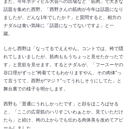
また、今年ボディビル大会への出場など「筋肉」で大きな
話題を集めた西野。「西野さんの筋肉が今年は話題になり
ましたが、どんな1年でしたか？」と質問すると、相方の
ナダルは食い気味に「話題になってないですよ」と一
蹴。
しかし西野は「なってるでええやん。コントでは、袴で隠
れてしまいましたが、筋肉ももうちょっと見せたかったで
す」と意欲を見せます。するとナダルが、「フースーヤの
谷口理がずっと“袴着ててもわかりますやん、その肉体”っ
て言うてて、西野が“マジ？”ってうれしそうにしてた」と
舞台裏での様子を明かします。
西野も「普通にうれしかったです」と顔をほころばせる
と、「ここの広背筋のハリすごいわぁとか、見ていただけ
たら」と続け、袴の上からでも伝わる肉体美を改めてアピ
ールしました。