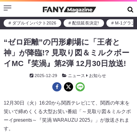
Menu
# ダブルインパクト2026
# 配信延長決定!
# M-1グラ
“ゼロ距離”の円形劇場に「王者と
神」が降臨!? 見取り図＆ミルクボー
イMC『笑渦』第2弾 12月30日放送!
2025-12-29
ニュース
お知らせ
12月30日（火）16:20から関西テレビにて、関西の年末を
笑いで締めくくる大型お笑い番組「～見取り図＆ミルクボ
ーイpresents～『笑渦 WARAUZU 2025』」が放送されま
す。