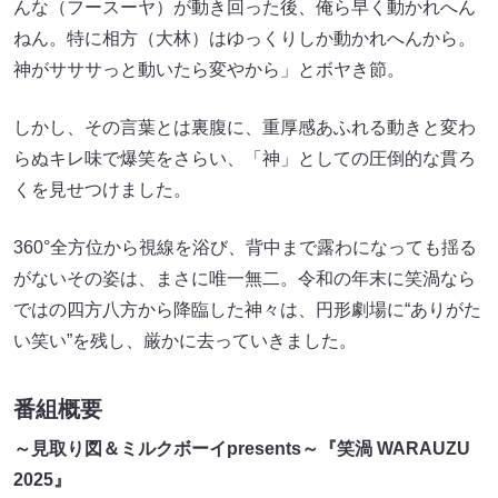
んな（フースーヤ）が動き回った後、俺ら早く動かれへん
ねん。特に相方（大林）はゆっくりしか動かれへんから。
神がサササっと動いたら変やから」とボヤき節。
しかし、その言葉とは裏腹に、重厚感あふれる動きと変わ
らぬキレ味で爆笑をさらい、「神」としての圧倒的な貫ろ
くを見せつけました。
360°全方位から視線を浴び、背中まで露わになっても揺る
がないその姿は、まさに唯一無二。令和の年末に笑渦なら
ではの四方八方から降臨した神々は、円形劇場に“ありがた
い笑い”を残し、厳かに去っていきました。
番組概要
～見取り図＆ミルクボーイpresents～『笑渦 WARAUZU
2025』