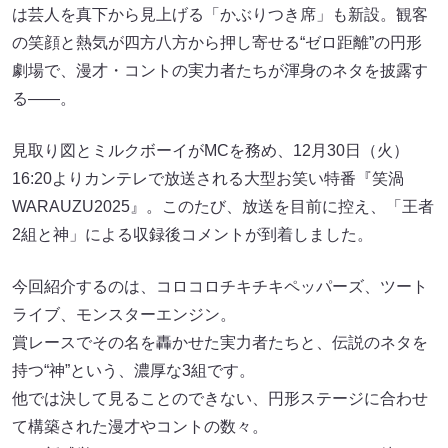
は芸人を真下から見上げる「かぶりつき席」も新設。観客
の笑顔と熱気が四方八方から押し寄せる“ゼロ距離”の円形
劇場で、漫才・コントの実力者たちが渾身のネタを披露す
る——。
見取り図とミルクボーイがMCを務め、12月30日（火）
16:20よりカンテレで放送される大型お笑い特番『笑渦
WARAUZU2025』。このたび、放送を目前に控え、「王者
2組と神」による収録後コメントが到着しました。
今回紹介するのは、コロコロチキチキペッパーズ、ツート
ライブ、モンスターエンジン。
賞レースでその名を轟かせた実力者たちと、伝説のネタを
持つ“神”という、濃厚な3組です。
他では決して見ることのできない、円形ステージに合わせ
て構築された漫才やコントの数々。