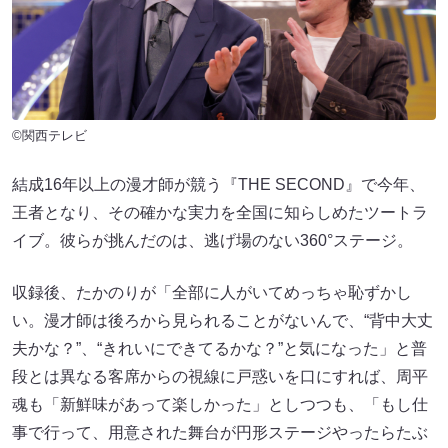
©関西テレビ
結成16年以上の漫才師が競う『THE SECOND』で今年、
王者となり、その確かな実力を全国に知らしめたツートラ
イブ。彼らが挑んだのは、逃げ場のない360°ステージ。
収録後、たかのりが「全部に人がいてめっちゃ恥ずかし
い。漫才師は後ろから見られることがないんで、“背中大丈
夫かな？”、“きれいにできてるかな？”と気になった」と普
段とは異なる客席からの視線に戸惑いを口にすれば、周平
魂も「新鮮味があって楽しかった」としつつも、「もし仕
事で行って、用意された舞台が円形ステージやったらたぶ