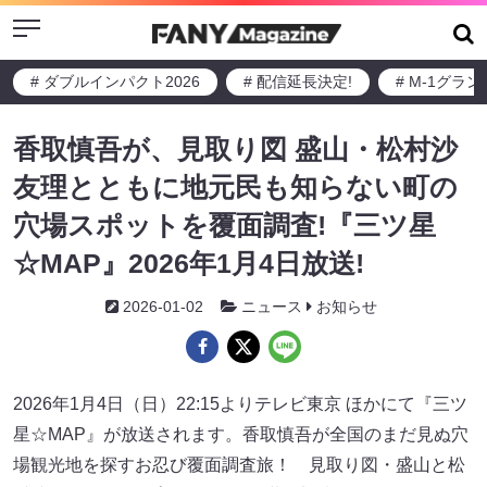
Menu
# ダブルインパクト2026
# 配信延長決定!
# M-1グラ
香取慎吾が、見取り図 盛山・松村沙
友理とともに地元民も知らない町の
穴場スポットを覆面調査!『三ツ星
☆MAP』2026年1月4日放送!
2026-01-02
ニュース
お知らせ
2026年1月4日（日）22:15よりテレビ東京 ほかにて『三ツ
星☆MAP』が放送されます。香取慎吾が全国のまだ見ぬ穴
場観光地を探すお忍び覆面調査旅！ 見取り図・盛山と松