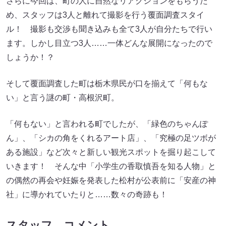
さらに今回は、町の人に自然なリアクションをもらうた
め、スタッフは3人と離れて撮影を行う覆面調査スタイ
ル！ 撮影も交渉も聞き込みも全て3人が自分たちで行い
ます。しかし目立つ3人……一体どんな展開になったので
しょうか！？
そして覆面調査した町は栃木県民が口を揃えて「何もな
い」と言う謎の町・高根沢町。
「何もない」と言われる町でしたが、「緑色のちゃんぽ
ん」、「シカの角をくれるアート店」、「究極の足ツボが
ある施設」など次々と新しい観光スポットを掘り起こして
いきます！ そんな中「小学生の香取慎吾を知る人物」と
の偶然の再会や妊娠を発表した松村が公表前に「安産の神
社」に導かれていたりと……数々の奇跡も！
スタッフ コメント