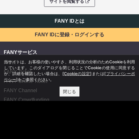
サイトを閲覧する
FANY IDとは
FANY IDに登録・ログインする
FANYサービス
当サイトは、お客様の使いやすさ、利用状況の分析のためCookieを利用
FANY
しています。このダイアログを閉じることでCookieの使用に同意する
FANY Ticket
か、詳細を確認したい場合は、
[Cookieの設定]
または
[プライバシーポ
リシー]
をご参照ください。
FANY Online Ticket
FANY Channel
閉じる
FANY Crowdfunding
FANY Mall
FANY Commu
法務・規約