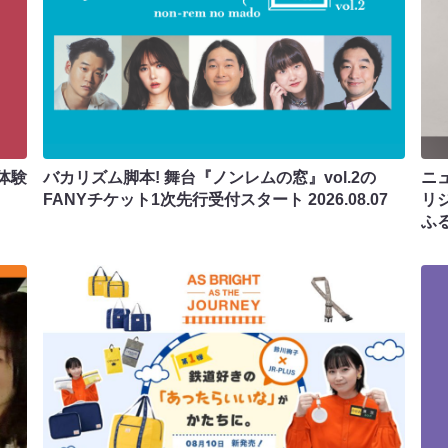
体験
バカリズム脚本! 舞台『ノンレムの窓』vol.2の
ニ
FANYチケット1次先行受付スタート
2026.08.07
リ
ふ