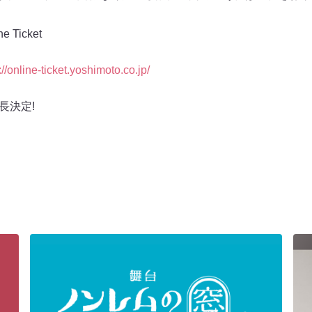
Ticket
://online-ticket.yoshimoto.co.jp/
長決定!