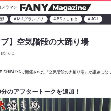
カメラマン
定!
# M-1グランプリ
# BSよしもと
# JO1
イブ】空気階段の大踊り場
お知らせ
CUBE SHIBUYAで開催された『空気階段の大踊り場』が話題に
0分のアフタートークを追加！