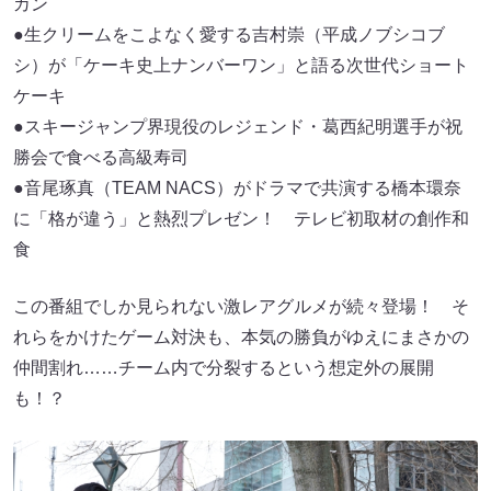
カン
●生クリームをこよなく愛する吉村崇（平成ノブシコブ
シ）が「ケーキ史上ナンバーワン」と語る次世代ショート
ケーキ
●スキージャンプ界現役のレジェンド・葛西紀明選手が祝
勝会で食べる高級寿司
●音尾琢真（TEAM NACS）がドラマで共演する橋本環奈
に「格が違う」と熱烈プレゼン！ テレビ初取材の創作和
食
この番組でしか見られない激レアグルメが続々登場！ そ
れらをかけたゲーム対決も、本気の勝負がゆえにまさかの
仲間割れ……チーム内で分裂するという想定外の展開
も！？