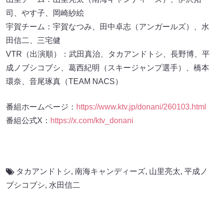
司、やす子、岡崎紗絵
宇賀チーム：宇賀なつみ、田中卓志（アンガールズ）、水
田信二、三宅健
VTR（出演順）：武田真治、タカアンドトシ、長野博、平
成ノブシコブシ、葛西紀明（スキージャンプ選手）、橋本
環奈、音尾琢真（TEAM NACS）
番組ホームページ：
https://www.ktv.jp/donani/260103.html
番組公式X：
https://x.com/ktv_donani
タカアンドトシ
,
南海キャンディーズ
,
山里亮太
,
平成ノ
ブシコブシ
,
水田信二