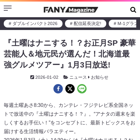
Menu
# ダブルインパクト2026
# 配信延長決定!
# M-1グラ
『土曜はナニする！？お正月SP 豪華
芸能人＆地元民が選んだ！北海道最
強グルメツアー』1月3日放送!
2026-01-02
ニュース
お知らせ
毎週土曜あさ8:30から、カンテレ・フジテレビ系全国ネッ
トで放送中の『土曜はナニする！？』。“アナタの週末を楽
しくするお手伝い！”をコンセプトに、最新トピックスをお
届けする生活情報バラエティー。