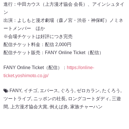
進行：中田カウス（上方漫才協会 会長）、アインシュタイ
ン
出演：よしもと漫才劇場（森ノ宮・渋谷・神保町）ノミネ
ートメンバー ほか
※会場チケットは好評につき完売
配信チケット料金：配信 2,000円
配信チケット販売：FANY Online Ticket（配信）
FANY Online Ticket（配信）：
https://online-
ticket.yoshimoto.co.jp/
FANY
,
イチゴ
,
エバース
,
ぐろう
,
ゼロカラン
,
たくろう
,
ツートライブ
,
ニッポンの社長
,
ロングコートダディ
,
三遊
間
,
上方漫才協会大賞
,
例えば炎
,
家族チャーハン