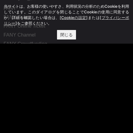
当サイトは、お客様の使いやすさ、利用状況の分析のためCookieを利用
FANY
しています。このダイアログを閉じることでCookieの使用に同意する
FANY Ticket
か、詳細を確認したい場合は、
[Cookieの設定]
または
[プライバシーポ
リシー]
をご参照ください。
FANY Online Ticket
閉じる
FANY Channel
FANY Crowdfunding
FANY Mall
FANY Commu
法務・規約
プライバシーポリシー
反社会的勢力排除宣言
会社情報
吉本興業株式会社
お問い合わせ