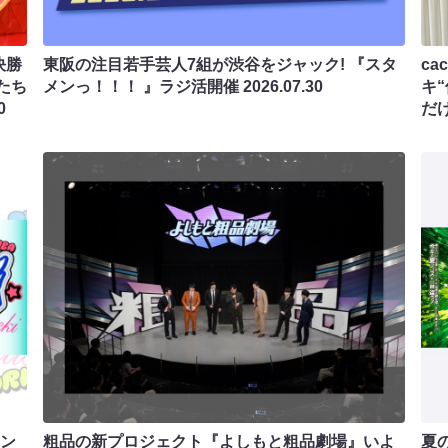
決勝
東阪の注目若手芸人7組が渋谷をジャック! 『スタ
c
たち
メンっ！！！ 』ラジ活開催
2026.07.30
キ
0
だ
マン
粗品の新プロジェクト『よしもと粗品劇場』いよ
夏