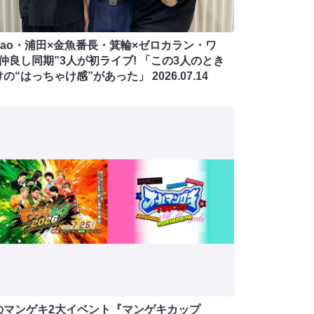
acao・浦田×金魚番長・箕輪×ゼロカラン・ワ
“仲良し同期”3人が初ライブ! 「この3人のとき
けの“はっちゃけ感”があった」
2026.07.14
のマンゲキ2大イベント『マンゲキカップ