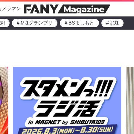
カメラマン
定!
# M-1グランプリ
# BSよしもと
# JO1