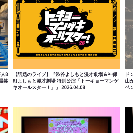
人8
【話題のライブ】『渋谷よしもと漫才劇場＆神保
ド
爆笑
町よしもと漫才劇場 特別公演「トーキョーマンゲ
山
キオールスター！」』
2026.04.08
ベ