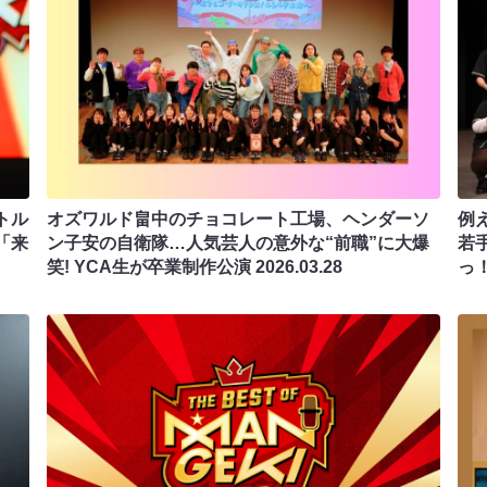
トル
オズワルド畠中のチョコレート工場、ヘンダーソ
例
「来
ン子安の自衛隊…人気芸人の意外な“前職”に大爆
若
笑! YCA生が卒業制作公演
2026.03.28
っ