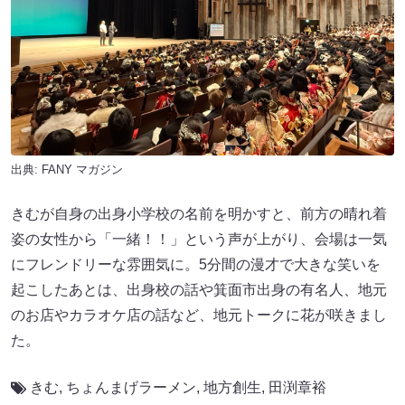
出典:
FANY マガジン
きむが自身の出身小学校の名前を明かすと、前方の晴れ着
姿の女性から「一緒！！」という声が上がり、会場は一気
にフレンドリーな雰囲気に。5分間の漫才で大きな笑いを
起こしたあとは、出身校の話や箕面市出身の有名人、地元
のお店やカラオケ店の話など、地元トークに花が咲きまし
た。
きむ
,
ちょんまげラーメン
,
地方創生
,
田渕章裕