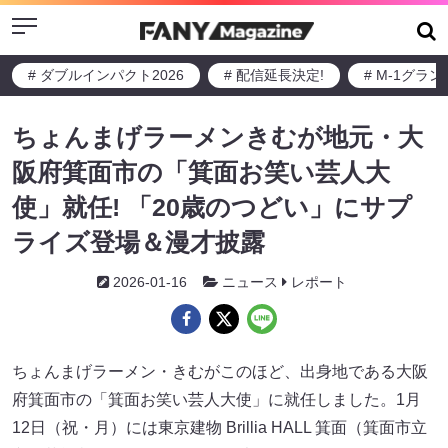
Menu
# ダブルインパクト2026
# 配信延長決定!
# M-1グラ
ちょんまげラーメンきむが地元・大
阪府箕面市の「箕面お笑い芸人大
使」就任! 「20歳のつどい」にサプ
ライズ登場＆漫才披露
2026-01-16
ニュース
レポート
ちょんまげラーメン・きむがこのほど、出身地である大阪
府箕面市の「箕面お笑い芸人大使」に就任しました。1月
12日（祝・月）には東京建物 Brillia HALL 箕面（箕面市立