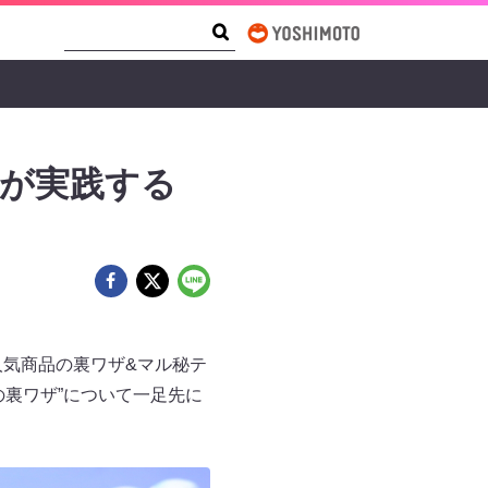
Search Form
Search
員が実践する
人気商品の裏ワザ&マル秘テ
裏ワザ”について一足先に