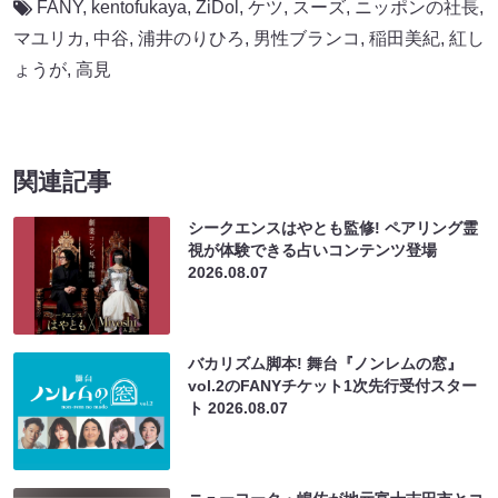
FANY
,
kentofukaya
,
ZiDol
,
ケツ
,
スーズ
,
ニッポンの社長
,
マユリカ
,
中谷
,
浦井のりひろ
,
男性ブランコ
,
稲田美紀
,
紅し
ょうが
,
高見
関連記事
シークエンスはやとも監修! ペアリング霊
視が体験できる占いコンテンツ登場
2026.08.07
バカリズム脚本! 舞台『ノンレムの窓』
vol.2のFANYチケット1次先行受付スター
ト
2026.08.07