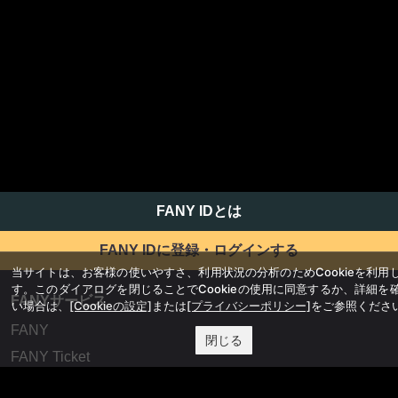
FANY IDとは
FANY IDに登録・ログインする
当サイトは、お客様の使いやすさ、利用状況の分析のためCookieを利用
す。このダイアログを閉じることでCookieの使用に同意するか、詳細を
FANYサービス
い場合は、
[Cookieの設定]
または
[プライバシーポリシー]
をご参照くださ
FANY
閉じる
FANY Ticket
FANY Online Ticket