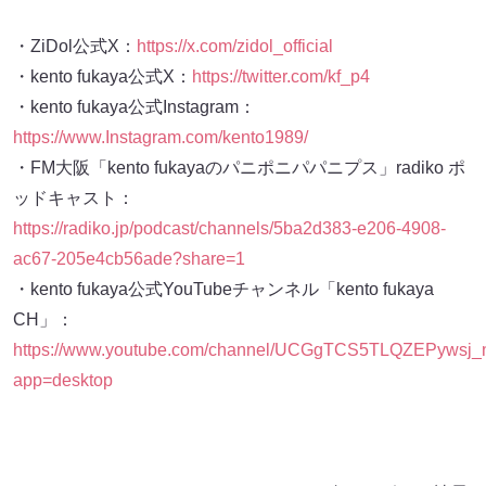
・ZiDol公式X：
https://x.com/zidol_official
・kento fukaya公式X：
https://twitter.com/kf_p4
・kento fukaya公式Instagram：
https://www.Instagram.com/kento1989/
・FM大阪「kento fukayaのパニポニパパニプス」radiko ポ
ッドキャスト：
https://radiko.jp/podcast/channels/5ba2d383-e206-4908-
ac67-205e4cb56ade?share=1
・kento fukaya公式YouTubeチャンネル「kento fukaya
CH」：
https://www.youtube.com/channel/UCGgTCS5TLQZEPywsj
app=desktop